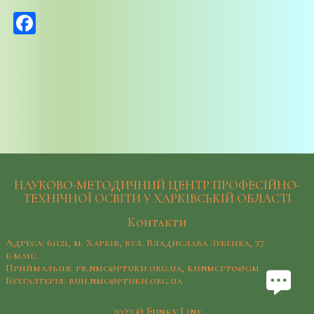
Facebook
НАУКОВО-МЕТОДИЧНИЙ ЦЕНТР ПРОФЕСІЙНО-
ТЕХНІЧНОЇ ОСВІТИ У ХАРКІВСЬКІЙ ОБЛАСТІ
Контакти
Адреса: 61121, м. Харків, вул. Владислава Зубенка, 37
e-mail:
Приймальня: pr.nmc@ptukh.org.ua, khnmcpto@gmail.com
Бухгалтерія: buh.nmc@ptukh.org.ua
2023 © Funky Line