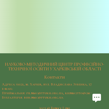
НАУКОВО-МЕТОДИЧНИЙ ЦЕНТР ПРОФЕСІЙНО-
ТЕХНІЧНОЇ ОСВІТИ У ХАРКІВСЬКІЙ ОБЛАСТІ
Контакти
Адреса: 61121, м. Харків, вул. Владислава Зубенка, 37
e-mail:
Приймальня: pr.nmc@ptukh.org.ua, khnmcpto@gmail.com
Бухгалтерія: buh.nmc@ptukh.org.ua
2023 © Funky Line