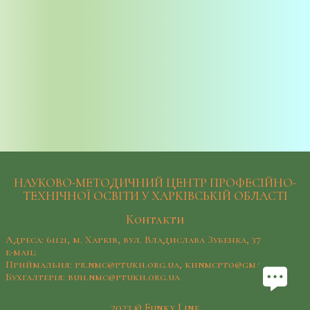
НАУКОВО-МЕТОДИЧНИЙ ЦЕНТР ПРОФЕСІЙНО-
ТЕХНІЧНОЇ ОСВІТИ У ХАРКІВСЬКІЙ ОБЛАСТІ
Контакти
Адреса: 61121, м. Харків, вул. Владислава Зубенка, 37
e-mail:
Приймальня: pr.nmc@ptukh.org.ua, khnmcpto@gmail.com
Бухгалтерія: buh.nmc@ptukh.org.ua
2023 © Funky Line