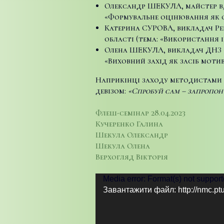
Олександр ШЕКУЛА, майстер в/
«Формувальне оцінювання як од
Катерина СУРОВА, викладач Ре
області (тема: «Використання 
Олена ШЕКУЛА, викладач ДНЗ «
«Виховний захід як засіб моти
Наприкінці заходу методистами 
девізом:
«Спробуй сам – запропону
Флеш-семінар 28.04.2023
Кучеренко Галина
Шекула Олександр
Шекула Олена
Верхогляд Вікторія
Відеопрогравач
Media error: Format(s) not support
Завантажити файл: http://nm