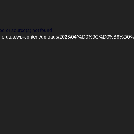
ed or source(s) not found
c.ptu.org.ua/wp-content/uploads/2023/04/%D0%9C%D0%