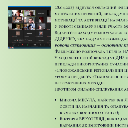
28.04.2023 відбувся обласний фл
монтажних професій, викладачів 
мотивації та активізації навчаль
У роботі семінару взяли участь 6
Відкриття заходу розпочалось із
ДІДЕНКО, яка надала рекомендаці
робоче середовище — основний пр
Флеш-сесію розпочала Тетяна Н
У ході флеш-сесії викладач ДНЗ 
приклади використання сучасних 
«Слобожанський регіональний це
уроку з предмета «Технологія шт
інтерактивних методів
.
Протягом онлайн-спілкування ак
Микола МІКУЛА, майстер в/н Ло
освіти на навчання та опанув
в умовах воєнного стану»);
Вікторія ВЕРХОГЛЯД, викладач
навчання як змістовний інстру