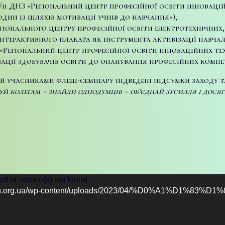
н ДНЗ «Регіональний центр професійної освіти інновацій
ин із шляхів мотивації учнів до навчання»);
гіонального центру професійної освіти електротехнічних,
інтерактивного плаката як інструмента активізації навчал
Регіональний центр професійної освіти інноваційних тех
вації здобувачів освіти до опанування професійних компе
й учасниками флеш-семінару підведені підсумки заходу т
й колегам – знайди однодумців – об’єднай зусилля і досяг
ed or source(s) not found
c.ptu.org.ua/wp-content/uploads/2023/04/%D0%A1%D1%