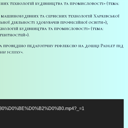
них технологій будівництва та промисловості» (тема:
 машинобудівних та сервісних технологій Харківської
ьної діяльності здобувачів професійної освіти»);
нологій будівництва та промисловості» (тема:
тентностей»).
а проведено педагогічну рефлексію на дошці Padlet під
ни успіху».
83%D1%80%D0%BE%D0%B2%D0%B0.mp4?_=1