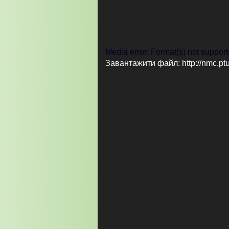
Відеопрогравач
Media error: Format(s) not support
Завантажити файл: http://nm