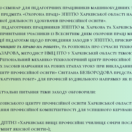
еш-семінар для педагогічних працівників машинобудівних т
предмета «Охорона праці» ЗППТ)О Харківської області на т
ної діяльності здобувачів професійної освіти».
9 педагогічних працівників ЗП(ПТ)О м. Харкова та Харківсь
 привітання учасників із Всесвітнім днем охорони праці
ї педагогам щодо проведення заходів у ЗП(ПТ)О, присвяч
инцип та право на роботі»,
та розповіла про сучасні техно
АЗАРОВА, методист НМЦ ПТО у Харківській області темо
«Регіональний механіко-технологічний центр професійної
засобів навчання на різних етапах уроку при викладанні
нтр професійної освіти» Світлана БЕЗБОРОДОВА представ
укатурних робіт» для професій будівельного напрямку як 
туальні питання теми заходу обговорили:
зівського центру професійної освіти Харківської області 
ання професійної компетентності для успішного керуван
 ДПТНЗ «Харківське вище професійне училище сфери послуг
мент якісної освіти»);