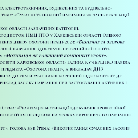
а електротехнічних, будівельних та будівельно-
ему: «Сучасні технології навчання як засіб реалізації
кої області зазначених категорій.
 методистом НМЦ ПТО у Харківській області Оленою
ених девізу охорони праці-2023:
«Безпечне та здорове
логії навчання здобувачів професійної освіти.
ю:
«Мотивація як важливий компонент уроку»
.
 освіти Харківської області» Галина КУЧЕРЕНКО навела
 предмета «Охорона праці», а викладач ДНЗ
ила до уваги учасників корисний відеоконтент до
приклад засобу навчання при застосуванні активних і
(тема: «Реалізація мотивації здобувачів професійної
ня освітнім процесом на уроках виробничого навчання
», голова м/к (тема: «Використання сучасних засобів