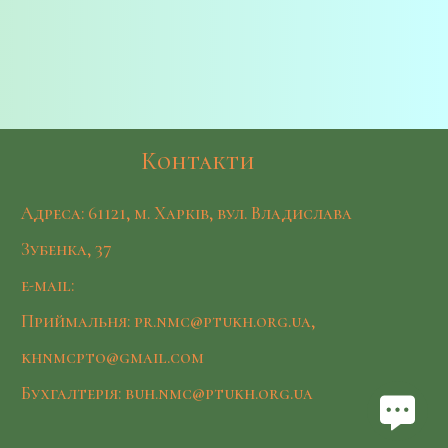
Контакти
Адреса: 61121, м. Харків, вул. Владислава
Зубенка, 37
e-mail:
Приймальня: pr.nmc@ptukh.org.ua,
khnmcpto@gmail.com
Бухгалтерія: buh.nmc@ptukh.org.ua