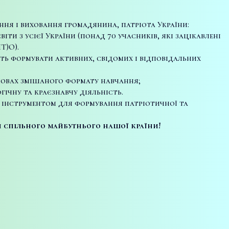
ання і виховання громадянина, патріота України:
іти з усієї України (понад 70 учасників, які зацікавлені
Т)О).
ть формувати активних, свідомих і відповідальних
мовах змішаного формату навчання;
гічну та краєзнавчу діяльність.
м інструментом для формування патріотичної та
ди спільного майбутнього нашої країни!