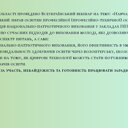
 області проведено Всеукраїнський вебінар на тему: «Навч
який зібрав освітян професійної (професійно-технічної) осв
дів національно-патріотичного виховання у закладах П(П
ню сучасних підходів до виховання молоді, які дозволяю
пектр питань, а саме:
онально-патріотичного виховання, його ефективність в у
відальності здобувачів освіти через волонтерську, еколо
ні на тому, як цифрові технології можуть стати потужни
ачів освіти.
м за участь, небайдужість та готовність працювати зара