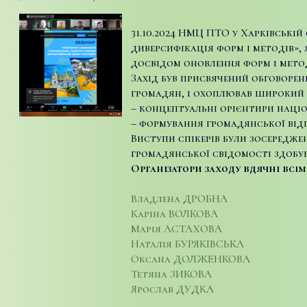
31.10.2024 НМЦ ПТО у Харківській
диверсифікація форм і методів», 
досвідом оновлення форм і мето
Захід був присвячений обговорен
громадян, і охоплював широкий с
– концептуальні орієнтири наці
– формування громадянської відпо
Виступи спікерів були зосередже
громадянської свідомості здобув
Організатори заходу вдячні всі
Владлена ДРОБНА
Каріна ВОЛКОВА
Марія АСТАХОВА
Наталія БУРЯКІВСЬКА
Оксана ДОЛЖЕНКОВА
Тетяна ЗИКОВА
Ярослав ДУДКА