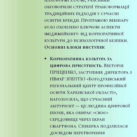
обговорили стратегії трансформації
традиційних підходів у сучасні
освітні бренди. Програмою вебінару
було охоплено ключові аспекти
іміджмейкінгу: від корпоративної
культури до психологічної безпеки.
Основні блоки виступів:
Корпоративна культура та
цифрова присутність.
Вікторія
ПРІЩЕНКО, заступник директора з
НВихР ЗП(ПТ)О «Богодухівський
регіональний центр професійної
освіти Харківської області»,
наголосила, що сучасний
абітурієнт — це людина цифрової
епохи, яка обирає «своє»
середовище через екран
смартфона. Спікерка поділилася
досвідом перетворення