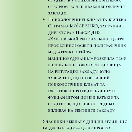
створюється привабливе обличчя
закладу.
Психологічний клімат та безпека.
Світлана МОЇСЕЄНКО, заступник
директора з НВихР ДНЗ
«Харківський регіональний центр
професійної освіти поліграфічних
медіатехнологій та
машинобудування» розкрила тему
впливу безпекового середовища
на репутацію закладу. Було
зазначено, що позитивний
психологічний клімат та
ефективна протидія булінгу є
фундаментом довіри батьків та
студентів, що безпосередньо
впливає на рейтинги закладу.
Учасники вебінару дійшли згоди, що
імідж закладу — це не просто