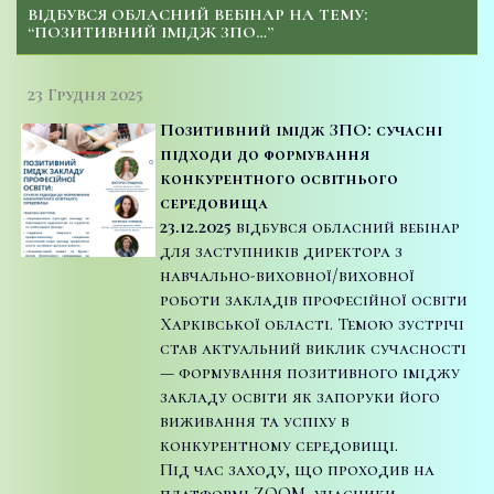
ВІДБУВСЯ ОБЛАСНИЙ ВЕБІНАР НА ТЕМУ:
“ПОЗИТИВНИЙ ІМІДЖ ЗПО…”
23 Грудня 2025
Позитивний імідж ЗПО: сучасні
підходи до формування
конкурентного освітнього
середовища
23.12.2025
відбувся обласний вебінар
для заступників директора з
навчально-виховної/виховної
роботи закладів професійної освіти
Харківської області. Темою зустрічі
став актуальний виклик сучасності
— формування позитивного іміджу
закладу освіти як запоруки його
виживання та успіху в
конкурентному середовищі.
Під час заходу, що проходив на
платформі ZOOM, учасники