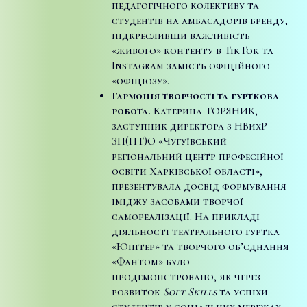
педагогічного колективу та
студентів на амбасадорів бренду,
підкресливши важливість
«живого» контенту в TikTok та
Instagram замість офіційного
«офіціозу».
Гармонія творчості та гурткова
робота.
Катерина ТОРЯНИК,
заступник директора з НВихР
ЗП(ПТ)О «Чугуївський
регіональний центр професійної
освіти Харківської області»,
презентувала досвід формування
іміджу засобами творчої
самореалізації. На прикладі
діяльності театрального гуртка
«Юпітер» та творчого об’єднання
«Фантом» було
продемонстровано, як через
розвиток
Soft Skills
та успіхи
студентів у соціальних мережах