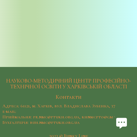
НАУКОВО-МЕТОДИЧНИЙ ЦЕНТР ПРОФЕСІЙНО-
ТЕХНІЧНОЇ ОСВІТИ У ХАРКІВСЬКІЙ ОБЛАСТІ
Контакти
Адреса: 61121, м. Харків, вул. Владислава Зубенка, 37
e-mail:
Приймальня: pr.nmc@ptukh.org.ua, khnmcpto@gmail.com
Бухгалтерія: buh.nmc@ptukh.org.ua
2023 © Funky Line