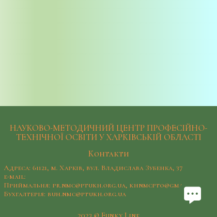
НАУКОВО-МЕТОДИЧНИЙ ЦЕНТР ПРОФЕСІЙНО-
ТЕХНІЧНОЇ ОСВІТИ У ХАРКІВСЬКІЙ ОБЛАСТІ
Контакти
Адреса: 61121, м. Харків, вул. Владислава Зубенка, 37
e-mail:
Приймальня: pr.nmc@ptukh.org.ua, khnmcpto@gmail.com
Бухгалтерія: buh.nmc@ptukh.org.ua
2023 © Funky Line