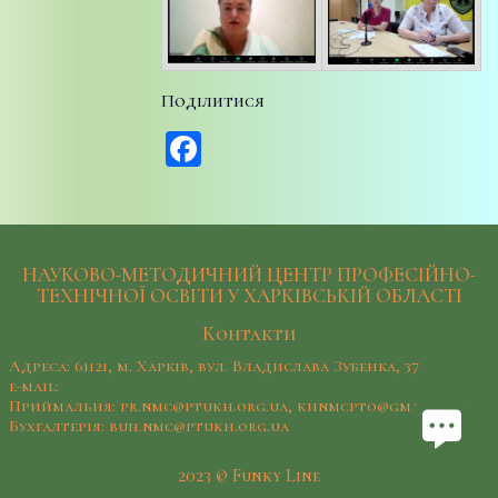
Поділитися
Facebook
НАУКОВО-МЕТОДИЧНИЙ ЦЕНТР ПРОФЕСІЙНО-
ТЕХНІЧНОЇ ОСВІТИ У ХАРКІВСЬКІЙ ОБЛАСТІ
Контакти
Адреса: 61121, м. Харків, вул. Владислава Зубенка, 37
e-mail:
Приймальня: pr.nmc@ptukh.org.ua, khnmcpto@gmail.com
Бухгалтерія: buh.nmc@ptukh.org.ua
2023 © Funky Line