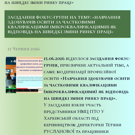
на швидкі зміни ринку праці»
ЗАСІДАННЯ ФОКУС-ГРУПИ НА ТЕМУ: «НАВЧАННЯ
ЗДОБУВАЧІВ ОСВІТИ ЗА ЧАСТКОВИМИ
КВАЛІФІКАЦІЯМИ (МІКРОКВАЛІФІКАЦІЯМИ) ЯК
ВІДПОВІДЬ НА ШВИДКІ ЗМІНИ РИНКУ ПРАЦІ»
15 Червня 2026
15.06.2026
відбулося
засідання фокус-
групи
, присвячене актуальній темі, а
саме: модернізації професійної
освіти
«Навчання здобувачів освіти
за частковими кваліфікаціями
(мікрокваліфікаціями) як відповідь
на швидкі зміни ринку праці».
У засіданні взяли участь
представники НМЦ ПТО У
Харківській області під
керівництвом директорки Тетяни
РУСЛАНОВОЇ та працівники