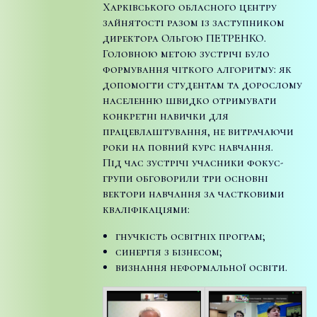
Харківського обласного центру
зайнятості разом із заступником
директора Ольгою ПЕТРЕНКО.
Головною метою зустрічі було
формування чіткого алгоритму: як
допомогти студентам та дорослому
населенню швидко отримувати
конкретні навички для
працевлаштування, не витрачаючи
роки на повний курс навчання.
Під час зустрічі учасники фокус-
групи обговорили три основні
вектори навчання за частковими
кваліфікаціями:
гнучкість освітніх програм;
синергія з бізнесом;
визнання неформальної освіти.