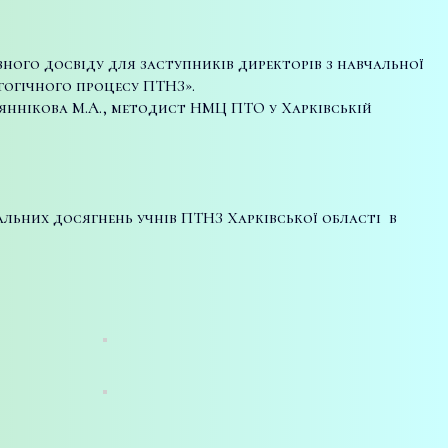
вного досвіду для заступників директорів з навчальної
гогічного процесу ПТНЗ».
яннікова М.А., методист НМЦ ПТО у Харківській
ьних досягнень учнів ПТНЗ Харківської області в