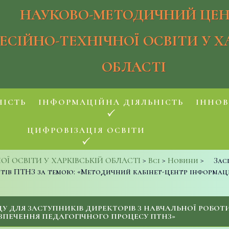
НАУКОВО-МЕТОДИЧНИЙ ЦЕН
ЕСІЙНО-ТЕХНІЧНОЇ ОСВІТИ У Х
ОБЛАСТІ
НІСТЬ
ІНФОРМАЦІЙНА ДІЯЛЬНІСТЬ
ІННОВ
ЦИФРОВІЗАЦІЯ ОСВІТИ
 ОСВІТИ У ХАРКІВСЬКІЙ ОБЛАСТІ
>
Всі
>
Новини
>
Зас
истів ПТНЗ за темою: «Методичний кабінет-центр інформа
 ДЛЯ ЗАСТУПНИКІВ ДИРЕКТОРІВ З НАВЧАЛЬНОЇ РОБОТ
ЗПЕЧЕННЯ ПЕДАГОГІЧНОГО ПРОЦЕСУ ПТНЗ»