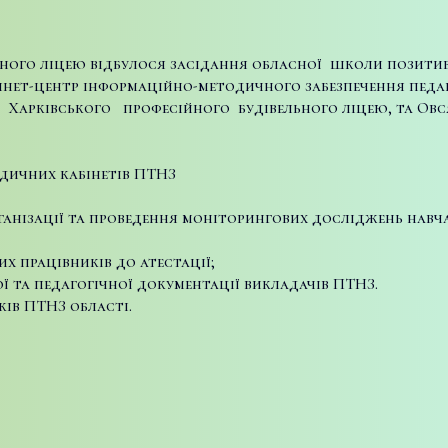
ельного ліцею відбулося засідання обласної школи позити
інет-центр інформаційно-методичного забезпечення педа
т Харківського професійного будівельного ліцею, та Овс
дичних кабінетів ПТНЗ
зації та проведення моніторингових досліджень навчал
 працівників до атестації;
та педагогічної документації викладачів ПТНЗ.
ків ПТНЗ області.