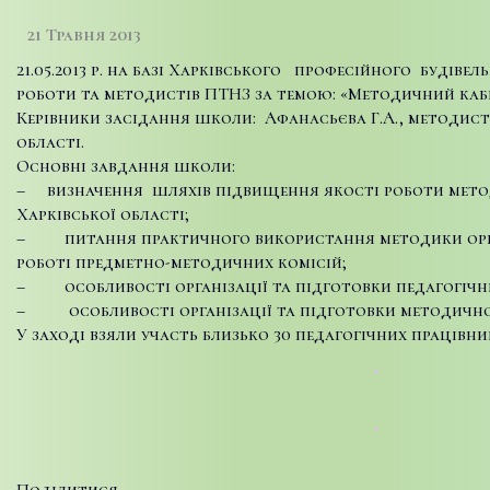
21 Травня 2013
21.05.2013 р. на базі Харківського професійного будів
роботи та методистів ПТНЗ за темою: «Методичний каб
Керівники засідання школи: Афанасьєва Г.А., методис
області.
Основні завдання школи:
– визначення шляхів підвищення якості роботи мето
Харківської області;
– питання практичного використання методики органі
роботі предметно-методичних комісій;
– особливості організації та підготовки педагогічних
– особливості організації та підготовки методичної 
У заході взяли участь близько 30 педагогічних працівни