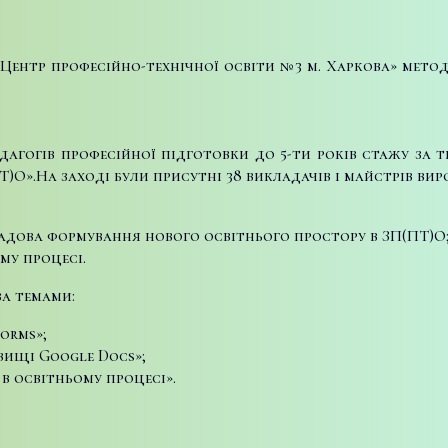
«Центр професійно-технічної освіти №3 м. Харкова» мет
агогів професійної підготовки до 5-ти років стажу за 
Т)О».
На заході були присутні 38 викладачів і майстрів вир
ладова формування нового освітнього простору в ЗП(ПТ)О
му процесі.
за темами:
orms»;
вищі Google Docs»;
в освітньому процесі».