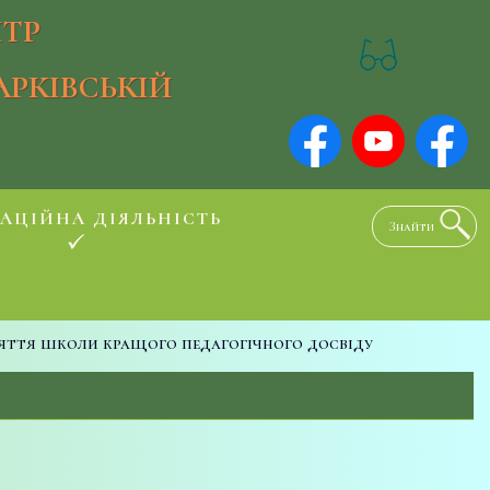
ТР
АРКІВСЬКІЙ
АЦІЙНА ДІЯЛЬНІСТЬ
яття школи кращого педагогічного досвіду