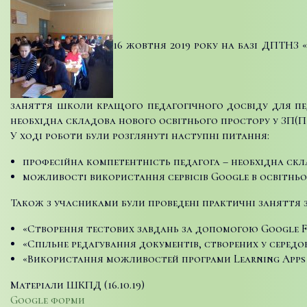
16 жовтня 2019 року на базі ДПТНЗ 
заняття школи кращого педагогічного досвіду для пед
необхідна складова нового освітнього простору у ЗП(П
У ході роботи були розглянуті наступні питання:
професійна компетентність педагога – необхідна ск
можливості використання сервісів Google в освітньо
Також з учасниками були проведені практичні заняття 
«Створення тестових завдань за допомогою Google F
«Спільне редагування документів, створених у середо
«Використання можливостей програми Learning Apps 
Матеріали ШКПД (16.10.19)
Google форми