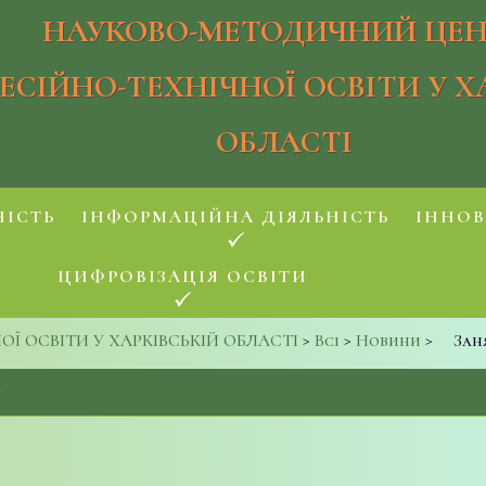
НАУКОВО-МЕТОДИЧНИЙ ЦЕН
ЕСІЙНО-ТЕХНІЧНОЇ ОСВІТИ У Х
ОБЛАСТІ
НІСТЬ
ІНФОРМАЦІЙНА ДІЯЛЬНІСТЬ
ІННОВ
ЦИФРОВІЗАЦІЯ ОСВІТИ
 ОСВІТИ У ХАРКІВСЬКІЙ ОБЛАСТІ
>
Всі
>
Новини
>
Зан