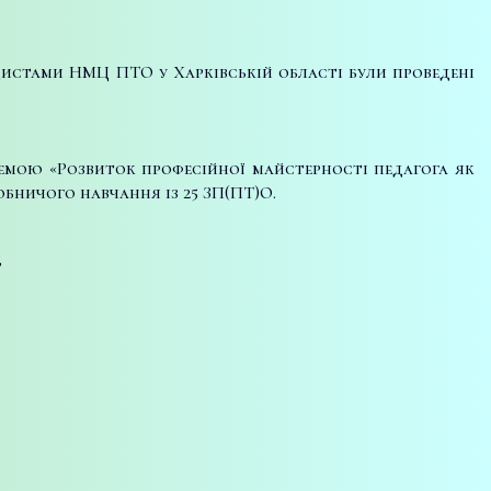
одистами НМЦ ПТО у Харківській області були проведені
темою «Розвиток професійної майстерності педагога як
обничого навчання із 25 ЗП(ПТ)О.
;