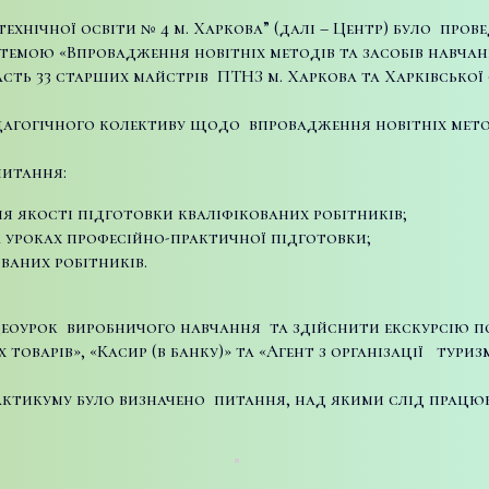
ехнічної освіти № 4 м. Харкова” (далі – Центр) було про
 темою «Впровадження новітніх методів та засобів навча
часть 33 старших майстрів ПТНЗ м. Харкова та Харківсько
дагогічного колективу щодо впровадження новітніх мето
питання:
я якості підготовки кваліфікованих робітників;
 уроках професійно-практичної підготовки;
ваних робітників.
оурок виробничого навчання та здійснити екскурсію по Ц
х товарів», «Касир (в банку)» та «Агент з організації ту
рактикуму було визначено питання, над якими слід працюв