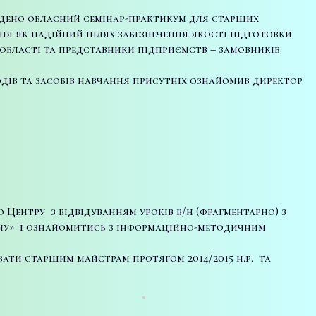
ведено обласний семінар-практикум для старших
ння як надійний шлях забезпечення якості підготовки
ї області та представники підприємств – замовників
дів та засобів навчання присутніх ознайомив директор
ентру з відвідуванням уроків в/н (фрагментарно) з
ризму» і ознайомитись з інформаційно-методичним
ати старшим майстрам протягом 2014/2015 н.р. та