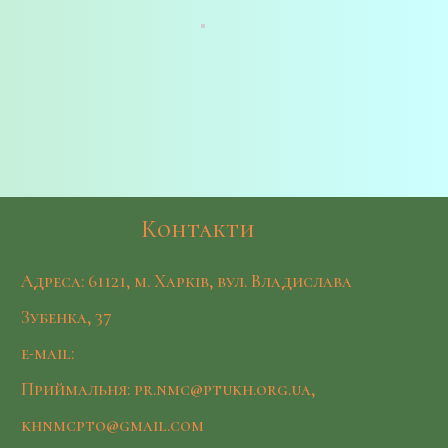
Контакти
Адреса: 61121, м. Харків, вул. Владислава
Зубенка, 37
e-mail:
Приймальня: pr.nmc@ptukh.org.ua,
khnmcpto@gmail.com