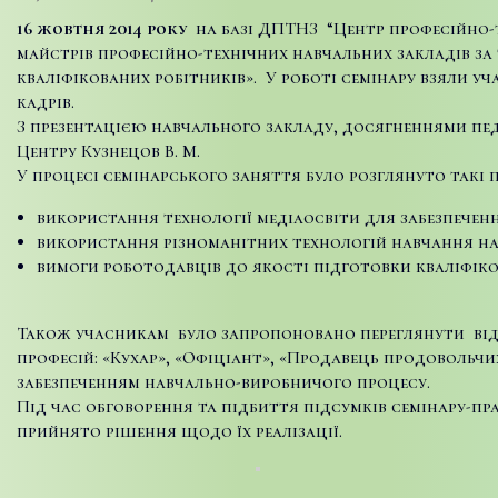
16 жовтня 2014 року
на базі ДПТНЗ “Центр професійно-т
майстрів професійно-технічних навчальних закладів за
кваліфікованих робітників». У роботі семінару взяли у
кадрів.
З презентацією навчального закладу, досягненнями пе
Центру Кузнецов В. М.
У процесі семінарського заняття було розглянуто такі 
використання технології медіаосвіти для забезпеченн
використання різноманітних технологій навчання на
вимоги роботодавців до якості підготовки кваліфіко
Також учасникам було запропоновано переглянути віде
професій: «Кухар», «Офіціант», «Продавець продовольчи
забезпеченням навчально-виробничого процесу.
Під час обговорення та підбиття підсумків семінару-п
прийнято рішення щодо їх реалізації.