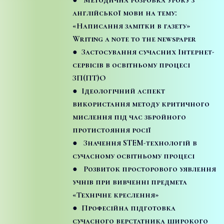
англійської мови на тему:
«Написання замітки в газету»
Writing a note to the newspaper
● Застосування сучасних Інтернет-
сервісів в освітньому процесі
ЗП(ПТ)О
● Ідеологічний аспект
використання методу критичного
мислення під час збройного
протистояння росії
● Значення STEM-технологій в
сучасному освітньому процесі
● Розвиток просторового уявлення
учнів при вивченні предмета
«Технічне креслення»
● Професійна підготовка
сучасного верстатника широкого