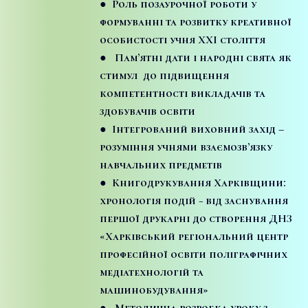
● Роль позаурочної роботи у
формуванні та розвитку креативної
особистості учня ХХІ століття
● Пам’ятні дати і народні свята як
стимул до підвищення
компетентності викладачів та
здобувачів освіти
● Інтегрований виховний захід –
розуміння учнями взаємозв’язку
навчальних предметів
● Книгодрукування Харківщини:
хронологія подій − від заснування
першої друкарні до створення ДНЗ
«Харківський регіональний центр
професійної освіти поліграфічних
медіатехнологій та
машинобудування»
● Методична розробка уроку з