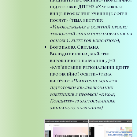
підготовки ДПТНЗ «Харківське
вище професійне училище сфери
послуг» (тема виступу:
«Упровадження в освітній процес
технологій змішаного навчання на
основі G Suite for Education»
);
Воропаєва Світлана
Володимирівна,
майстер
виробничого навчання ДНЗ
«Куп’янський регіональний центр
професійної освіти» (тема
виступу:
«Практичні аспекти
підготовки кваліфікованих
робітників з професії «Кухар,
Кондитер» із застосуванням
змішаного навчання»).