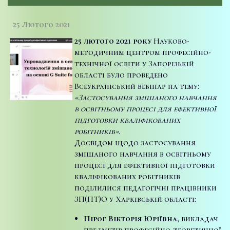
25 Лютого 2021
25 лютого 2021 року
Науково-
методичним центром професійно-
технічної освіти у Запорізькій
області було проведено
Всеукраїнський вебінар на тему:
«Застосування змішаного навчання
в освітньому процесі для ефективної
підготовки кваліфікованих
робітників»
.
Досвідом щодо застосування
змішаного навчання в освітньому
процесі для ефективної підготовки
кваліфікованих робітників
поділилися педагогічні працівники
ЗП(ПТ)О у Харківській області:
Пірог Вікторія Юріївна,
викладач
предметів професійно-теоретичної