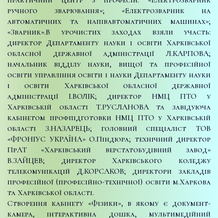
ручного зварювання»; «Електрозварник на
автоматичних та напівавтоматичних машинах»;
«Зварник».
В урочистих заходах взяли участь:
директор Департаменту науки і освіти Харківської
обласної державної адміністрації Л.КАРПОВА;
начальник відділу науки, вищої та професійної
освіти управління освіти і науки Департаменту науки
і освіти Харківської обласної державної
адміністрації І.ВОЛІК; директор НМЦ ПТО у
Харківській області Т.РУСЛАНОВА та завідуюча
кабінетом профпідготовки НМЦ ПТО у Харківській
області З.НАЗАРЕЦЬ; головний спеціаліст ТОВ
«ФРОНІУС УКРАЇНА» О.Піндюра; технічний директор
ПрАТ «Харківський верстатобудівний завод»
В.ЗАЙЦЕВ; директор Харківського коледжу
телекомунікацій Д.КОРСАКОВ; директори закладів
професійної (професійно-технічної) освіти м.Харкова
та Харківської області.
Створення кабінету «Фізики», в якому є документ-
камера, інтерактивна дошка, мультимедійний