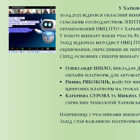
У Харків
30.04.2025 відбувся обласний ве
сільським господарством ЗП(ПТ)
організований НМЦ ПТО у Харківс
У роботі вебінару взяли участь 8
Захід відкрила методист НМЦ ПТ
оцінювання, окресливши як перев
Серед основних спікерів вебінару
Олександр ШИЛО
, викладач 
онлайн-платформ для автомат
Римма РЯБОКОНЬ
, майстер в
цифрових платформ на уроках 
Катерина СУРОВА
та
Микита 
сервісних технологій Харківсь
Наприкінці з учасниками вебіна
Захід став важливою платформою