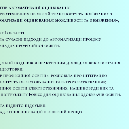
нтів автоматизації оцінювання
ктротехнічних професій транспорту та пов’язаних з
томатизації оцінювання: можливості та обмеження»
,
кої області.
ла сучасні підходи до автоматизації процесу
кладах професійної освіти.
и», який поділився практичним досвідом використання
ідготовки;
 професійної освіти», розповіла про інтеграцію
монту та обслуговування електроустаткування»;
ійної освіти електротехнічних, машинобудівних та
 інструменту Fobizz для оцінювання здобувачів освіти.
та підбито підсумки.
дження інновацій в освітній процес.