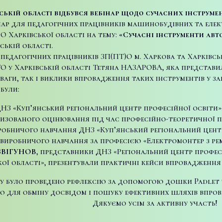
ській області відбувся вебінар щодо сучасних інструме
бінар для педагогічних працівників машинобудівних та еле
О Харківської області на тему:
«Сучасні інструменти ав
ькій області.
5 педагогічних працівників ЗП(ПТ)О м. Харкова та Харківсь
О у Харківській області Тетяна НАЗАРОВА, яка представи
аги, так і виклики впровадження таких інструментів у за
 були:
ДНЗ «Куп’янський регіональний центр професійної освіт
изованого оцінювання під час професійно-теоретичної п
иробничого навчання ДНЗ «Куп’янський регіональний центр
виробничого навчання за професією «Електромонтер з ре
ЗВІГУНОВ
, представники ДНЗ «Регіональний центр профес
кої області», презентували практичні кейси впровадження
ру було проведено рефлексію за допомогою дошки Padlet 
 для обміну досвідом і пошуку ефективних шляхів впрова
Дякуємо усім за активну участь!