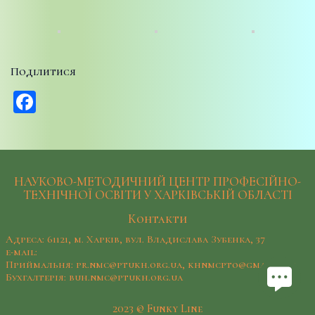
Поділитися
Facebook
НАУКОВО-МЕТОДИЧНИЙ ЦЕНТР ПРОФЕСІЙНО-
ТЕХНІЧНОЇ ОСВІТИ У ХАРКІВСЬКІЙ ОБЛАСТІ
Контакти
Адреса: 61121, м. Харків, вул. Владислава Зубенка, 37
e-mail:
Приймальня: pr.nmc@ptukh.org.ua, khnmcpto@gmail.com
Бухгалтерія: buh.nmc@ptukh.org.ua
2023 © Funky Line