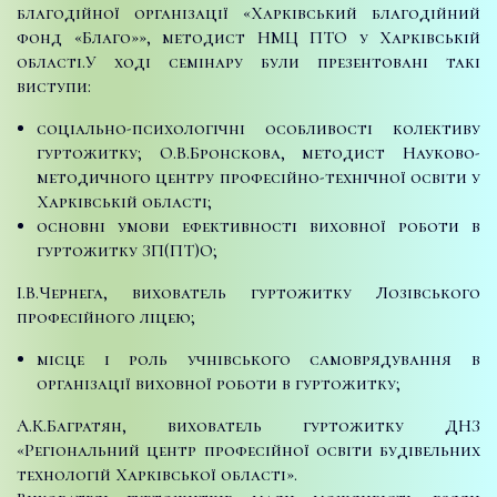
благодійної організації «Харківський благодійний
фонд «Благо»», методист НМЦ ПТО у Харківській
області.
У ході семінару були презентовані такі
виступи:
соціально-психологічні особливості колективу
гуртожитку; О.В.Бронскова, методист Науково-
методичного центру професійно-технічної освіти у
Харківській області;
основні умови ефективності виховної роботи в
гуртожитку ЗП(ПТ)О;
І.В.Чернега, вихователь гуртожитку Лозівського
професійного ліцею;
місце і роль учнівського самоврядування в
організації виховної роботи в гуртожитку;
А.К.Багратян, вихователь гуртожитку ДНЗ
«Регіональний центр професійної освіти будівельних
технологій Харківської області».