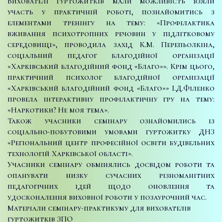
Вихователі гуртожитків мали можливість взяли
участь у практичній роботі, познайомитись з
елементами тренінгу на тему: «Профілактика
вживання психотропних речовин у підлітковому
середовищі», проводила захід К.М. Перепьолкіна,
соціальний педагог благодійної організації
«Харківський благодійний фонд «Благо»». Крім цього,
практичний психолог благодійної організації
«Харківський благодійний фонд «Благо»» І.Д.Філенко
провела інтерактивну профілактичну гру на тему:
«Наркотики? Не моя тема».
Також учасники семінару ознайомились із
соціально-побутовими умовами гуртожитку ДНЗ
«Регіональний центр професійної освіти будівельних
технологій Харківської області».
Учасники семінару обмінялись досвідом роботи та
опанувати низку сучасних різноманітних
педагогічних ідей щодо оновлення та
удосконалення виховної роботи у позаурочний час.
Матеріали семінару-практикуму для вихователів
гуртожитків ЗПО