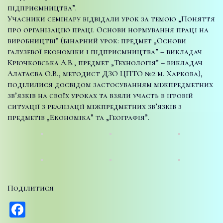
підприємництва”.
Учасники семінару відвідали урок за темою „Поняття
про організацію праці. Основи нормування праці на
виробництві” (бінарний урок: предмет „Основи
галузевої економіки і підприємництва” – викладач
Крючковська А.В., предмет „Технологія” – викладач
Алатаєва О.В., методист ДЗО ЦПТО №2 м. Харкова),
поділилися досвідом застосуванням міжпредметних
зв’язків на своїх уроках та взяли участь в ігровій
ситуації з реалізації міжпредметних зв’язків з
предметів „Економіка” та „Географія”.
Поділитися
Facebook