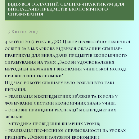
ВІДБУВСЯ ОБЛАСНИЙ СЕМІНАР-ПРАКТИКУМ ДЛЯ
ВИКЛАДАЧІВ ПРЕДМЕТІВ ЕКОНОМІЧНОГО
СПРЯМУВАННЯ
5 Квітня 2017
4 квітня 2017 року в ДЗО Центр професійно-технічної
освіти № 2 м.Харкова відбувся обласний семінар-
практикум для викладачів предметів економічного
спрямування на тему: „Засоби удосконалення
методики навчання і виховання учнівської молоді
при вивченні економіки”
Під час роботи семінару було розглянуто такі
питання:
– реалізація міжпредметних зв’язків та їх роль у
формуванні системи економічних знань учнів;
– основні принципи реалізації міжпредметних
зв’язків;
– методика проведення бінарних уроків;
– реалізація професійної спрямованості на уроках
предмета „Основи галузевої економіки і