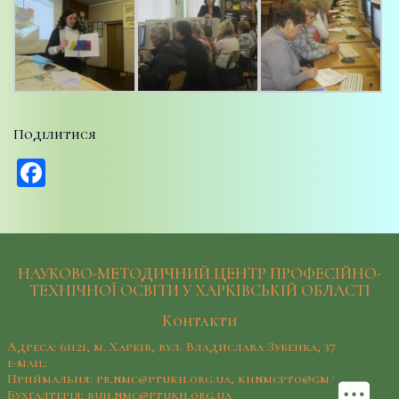
Поділитися
Facebook
НАУКОВО-МЕТОДИЧНИЙ ЦЕНТР ПРОФЕСІЙНО-
ТЕХНІЧНОЇ ОСВІТИ У ХАРКІВСЬКІЙ ОБЛАСТІ
Контакти
Адреса: 61121, м. Харків, вул. Владислава Зубенка, 37
e-mail:
Приймальня: pr.nmc@ptukh.org.ua, khnmcpto@gmail.com
Бухгалтерія: buh.nmc@ptukh.org.ua