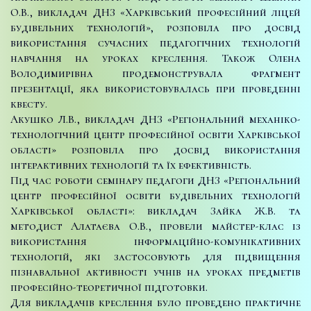
О.В., викладач ДНЗ «Харківський професійний ліцей
будівельних технологій», розповіла про досвід
використання сучасних педагогічних технологій
навчання на уроках креслення. Також Олена
Володимирівна продемонструвала фрагмент
презентації, яка використовувалась при проведенні
квесту.
Акушко Л.В., викладач ДНЗ «Регіональний механіко-
технологічний центр професійної освіти Харківської
області» розповіла про досвід використання
інтерактивних технологій та їх ефективність.
Під час роботи семінару педагоги ДНЗ «Регіональний
центр професійної освіти будівельних технологій
Харківської області»: викладач Зайка Ж.В. та
методист Алатаєва О.В., провели майстер-клас із
використання інформаційно-комунікативних
технологій, які застосовують для підвищення
пізнавальної активності учнів на уроках предметів
професійно-теоретичної підготовки.
Для викладачів креслення було проведено практичне