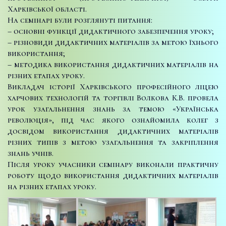
Харківської області.
На семінарі були розглянуті питання:
– основні функції дидактичного забезпечення уроку;
– різновиди дидактичних матеріалів за метою їхнього
використання;
– методика використання дидактичних матеріалів на
різних етапах уроку.
Викладач історії Харківського професійного ліцею
харчових технологій та торгівлі Волкова К.В. провела
урок узагальнення знань за темою «Українська
революція», під час якого ознайомила колег з
досвідом використання дидактичних матеріалів
різних типів з метою узагальнення та закріплення
знань учнів.
Після уроку учасники семінару виконали практичну
роботу щодо використання дидактичних матеріалів
на різних етапах уроку.