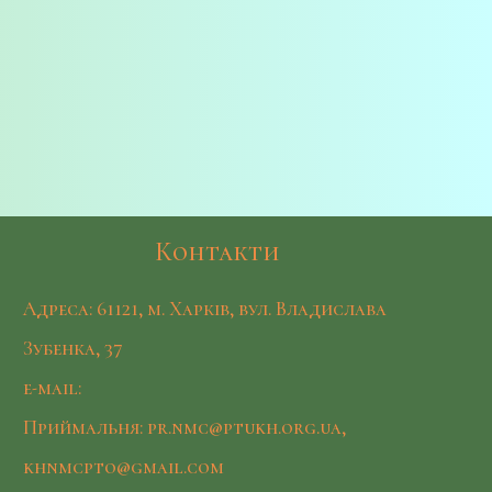
Контакти
Адреса: 61121, м. Харків, вул. Владислава
Зубенка, 37
e-mail:
Приймальня: pr.nmc@ptukh.org.ua,
khnmcpto@gmail.com