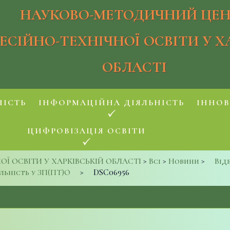
НАУКОВО-МЕТОДИЧНИЙ ЦЕН
ЕСІЙНО-ТЕХНІЧНОЇ ОСВІТИ У Х
ОБЛАСТІ
НІСТЬ
ІНФОРМАЦІЙНА ДІЯЛЬНІСТЬ
ІННОВ
ЦИФРОВІЗАЦІЯ ОСВІТИ
 ОСВІТИ У ХАРКІВСЬКІЙ ОБЛАСТІ
>
Всі
>
Новини
>
Від
льність у ЗП(ПТ)О
>
DSC06956