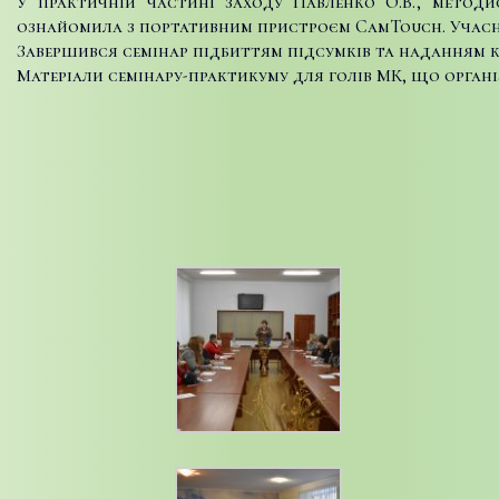
У практичній частині заходу Павленко О.В., методи
ознайомила з портативним пристроєм CamTouch. Учасн
Завершився семінар підбиттям підсумків та наданням ко
Матеріали семінару-практикуму для голів МК, що органі