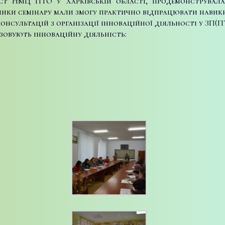
ст НМЦ ПТО у Харківській області, продемонструвала
ики семінару мали змогу практично відпрацювати навики
нсультацій з організації інноваційної діяльності у ЗП(П
зовують інноваційну діяльність: