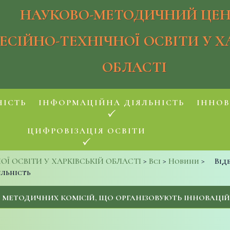
НАУКОВО-МЕТОДИЧНИЙ ЦЕН
ЕСІЙНО-ТЕХНІЧНОЇ ОСВІТИ У Х
ОБЛАСТІ
НІСТЬ
ІНФОРМАЦІЙНА ДІЯЛЬНІСТЬ
ІННОВ
ЦИФРОВІЗАЦІЯ ОСВІТИ
 ОСВІТИ У ХАРКІВСЬКІЙ ОБЛАСТІ
>
Всі
>
Новини
>
Від
яльність
В МЕТОДИЧНИХ КОМІСІЙ, ЩО ОРГАНІЗОВУЮТЬ ІННОВАЦІЙ