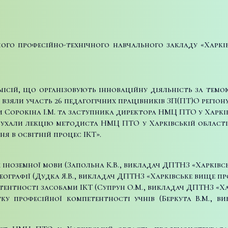
вного професійно-технічного навчального закладу «Харк
ісій, що організовують інноваційну діяльність за темою
 взяли участь 26 педагогічних працівників ЗП(ПТ)О регіону
и Сорокіна І.М. та заступника директора НМЦ ПТО у Харків
лухали лекцію методиста НМЦ ПТО у Харківській області 
 в освітній процес ІКТ».
іноземної мови (Запольна К.В., викладач ДПТНЗ «Харківс
еографії (Дудка Я.В., викладач ДПТНЗ «Харківське вище п
ентності засобами ІКТ (Супрун О.М., викладач ДПТНЗ «Ха
ку професійної компетентності учнів (Беркута В.М., 