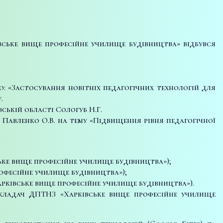
івське вище професійне училище будівництва» відбувся
: «Застосування новітніх педагогічних технологій для
.
ській області Сологуб Н.Г.
Павленко О.В. на тему «Підвищення рівня педагогічної
ьке вище професійне училище будівництва»);
рофесійне училище будівництва»);
рківське вище професійне училище будівництва»).
викладач ДПТНЗ «Харківське вище професійне училище