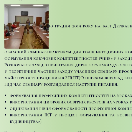
10 грудня 2019 року на базі Держа
обласний семінар-практикум для голів методичних ком
формування ключових компетентностей учнів».
У заході
Розпочався захід з привітання директора закладу освіт
У теоретичній частині заходу учасники семінару прос
майстерності працівників ЗП(ПТ)О шляхом впровадження
Під час семінару розглядалися наступні питання:
формування професійних компетентностей на уроках 
використання цифрових освітніх ресурсів на уроках г
оцінювання рівня сформованості професійної компет
використання ІКТ у процесі формування та розвит
будівництва»).