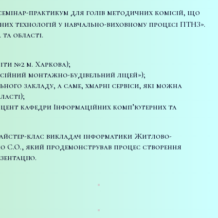
й семінар-практикум для голів методичних комісій, що
рних технологій у навчально-виховному процесі ПТНЗ».
 та області.
ти №2 м. Харкова);
есійний монтажно-будівельний ліцей»);
ого закладу, а саме, хмарні сервіси, які можна
ласті);
 доцент кафедри Інформаційних комп’ютерних та
 майстер-клас викладач інформатики Житлово-
о С.О., який продемонстрував процес створення
зентацію.