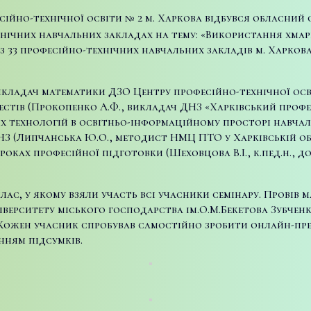
фесійно-технічної освіти № 2 м. Харкова відбувся обласни
хнічних навчальних закладах на тему: «Використання хма
із 33 професійно-технічних навчальних закладів м. Харкова
икладач математики ДЗО Центру професійно-технічної осві
естів (Прокопенко А.Ф., викладач ДНЗ «Харківський проф
х технологій в освітньо-інформаційному просторі навчальн
З (Липчанська Ю.О., методист НМЦ ПТО у Харківській об
роках професійної підготовки (Шеховцова В.І., к.пед.н.,
лас, у якому взяли участь всі учасники семінару. Провів
ерситету міського господарства ім.О.М.Бекетова Зубченк
 Кожен учасник спробував самостійно зробити онлайн-пре
нням підсумків.