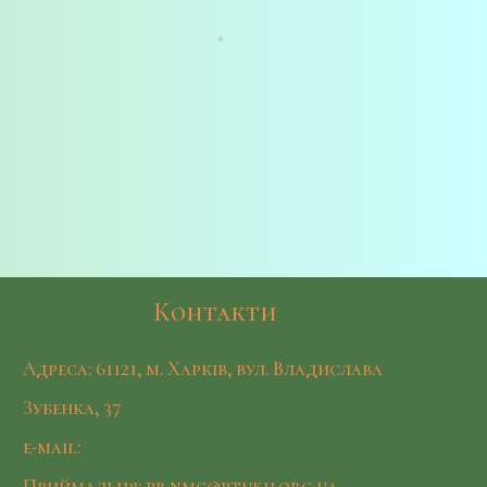
Контакти
Адреса: 61121, м. Харків, вул. Владислава
Зубенка, 37
e-mail:
Приймальня: pr.nmc@ptukh.org.ua,