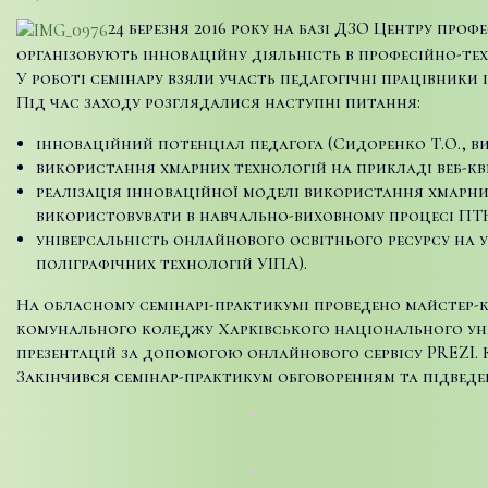
24 березня 2016 року на базі ДЗО Центру про
організовують інноваційну діяльність в професійно-те
У роботі семінару взяли участь педагогічні працівники 
Під час заходу розглядалися наступні питання:
інноваційний потенціал педагога (Сидоренко Т.О., в
використання хмарних технологій на прикладі веб-кв
реалізація інноваційної моделі використання хмарни
використовувати в навчально-виховному процесі ПТН
універсальність онлайнового освітнього ресурсу на у
поліграфічних технологій УІПА).
На обласному семінарі-практикумі проведено майстер-к
комунального коледжу Харківського національного унів
презентацій за допомогою онлайнового сервісу PREZI.
Закінчився семінар-практикум обговоренням та підведе