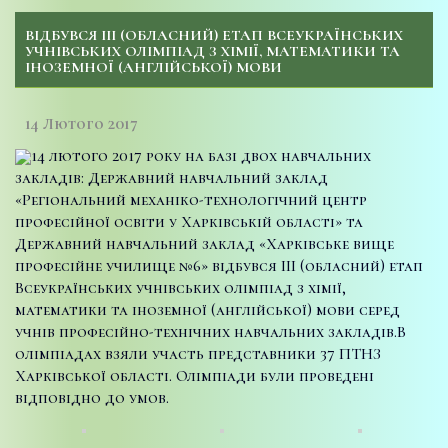
ВІДБУВСЯ ІІІ (ОБЛАСНИЙ) ЕТАП ВСЕУКРАЇНСЬКИХ
УЧНІВСЬКИХ ОЛІМПІАД З ХІМІЇ, МАТЕМАТИКИ ТА
ІНОЗЕМНОЇ (АНГЛІЙСЬКОЇ) МОВИ
14 Лютого 2017
14 лютого 2017 року на базі двох навчальних
закладів: Державний навчальний заклад
«Регіональний механіко-технологічний центр
професійної освіти у Харківській області» та
Державний навчальний заклад «Харківське вище
професійне училище №6» відбувся ІІІ (обласний) етап
Всеукраїнських учнівських олімпіад з хімії,
математики та іноземної (англійської) мови серед
учнів професійно-технічних навчальних закладів.
В
олімпіадах взяли участь представники 37 ПТНЗ
Харківської області. Олімпіади були проведені
відповідно до умов.