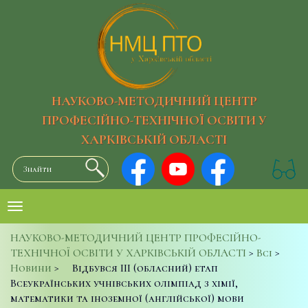
НАУКОВО-МЕТОДИЧНИЙ ЦЕНТР
ПРОФЕСІЙНО-ТЕХНІЧНОЇ ОСВІТИ У
ХАРКІВСЬКІЙ ОБЛАСТІ
НАУКОВО-МЕТОДИЧНИЙ ЦЕНТР ПРОФЕСІЙНО-
ТЕХНІЧНОЇ ОСВІТИ У ХАРКІВСЬКІЙ ОБЛАСТІ
>
Всі
>
Новини
>
Відбувся ІІІ (обласний) етап
Всеукраїнських учнівських олімпіад з хімії,
математики та іноземної (англійської) мови