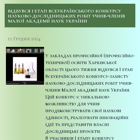
ВІДБУВСЯ І ЕТАП ВСЕУКРАЇНСЬКОГО КОНКУРСУ
НАУКОВО-ДОСЛІДНИЦЬКИХ РОБІТ УЧНІВ-ЧЛЕНІВ
МАЛОЇ АКАДЕМІЇ НАУК УКРАЇНИ
13 Грудня 2024
У закладах професійної (професійно-
технічної) освіти Харківської
області цього тижня відбувся І етап
Всеукраїнського конкурсу-захисту
науково-дослідницьких робіт учнів-
членів Малої академії наук України.
Цей конкурс є унікальною
можливістю для учнів
продемонструвати свої наукові
здібності, реалізувати інноваційні
ідеї та представити власні
дослідницькі проєкти.
8 учасників І етапу конкурсу