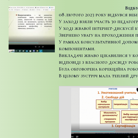
Відб
08 лютого 2023 року відбувся веб
У заході взяли участь 30 педаго
У ході жвавої інтернет-дискусії
Звернено увагу на проходження 
У рамках консультативної допомо
компонентами.
Викладачі жваво цікавилися у ко
відповіді з власного досвіду роб
Була обговорена корекційна робо
В цілому зустріч мала теплий др