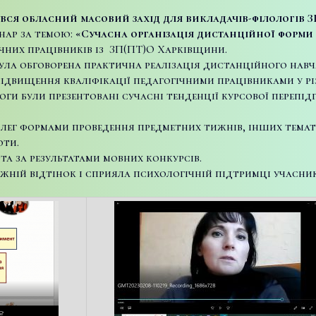
увся обласний масовий захід для викладачів-філологів З
інар за темою:
«Сучасна організація дистанційної форми
гічних працівників із ЗП(ПТ)О Харківщини.
 була обговорена практична реалізація дистанційного навч
підвищення кваліфікації педагогічними працівниками у р
ги були презентовані сучасні тенденції курсової перепі
лег формами проведення предметних тижнів, інших темати
оти.
та за результатами мовних конкурсів.
ужній відтінок і сприяла психологічній підтримці учасник