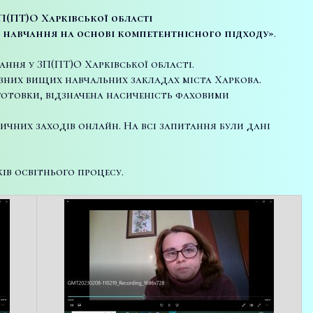
П(ПТ)О Харківської області
 навчання на основі компетентнісного підходу»
.
ання у ЗП(ПТ)О Харківської області.
ізних вищих навчальних закладах міста Харкова.
дготовки, відзначена насиченість фаховими
чних заходів онлайн. На всі запитання були дані
ів освітнього процесу.