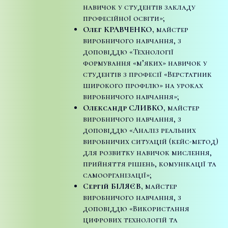
навичок у студентів закладу
професійної освіти»;
Олег КРАВЧЕНКО,
майстер
виробничого навчання, з
доповіддю «Технології
формування «м’яких» навичок у
студентів з професії «Верстатник
широкого профілю» на уроках
виробничого навчання»;
Олександр СЛИВКО,
майстер
виробничого навчання, з
доповіддю «Аналіз реальних
виробничих ситуацій (кейс-метод)
для розвитку навичок мислення,
прийняття рішень, комунікації та
самоорганізації»;
Сергій БІЛЯЄВ,
майстер
виробничого навчання, з
доповіддю «Використання
цифрових технологій та