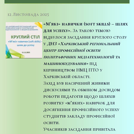
12 Листопада 2025
«
М’які» навички (
soft
skills
)
–
шлях
для успіху».
За такою темою
відбулося засідання круглого столу
у
ДНЗ «Харківський регіональний
центр професійної освіти
поліграфічних медіатехнологій та
машинобудування»
під
керівництвом НМЦ ПТО у
Харківській області.
Захід був насичений живими
дискусіями та обміном досвідом
роботи педагогів щодо шляхів
розвитку «м’яких» навичок для
досягнення професійного успіху
студентів закладу професійної
освіти.
Учасників засідання привітала