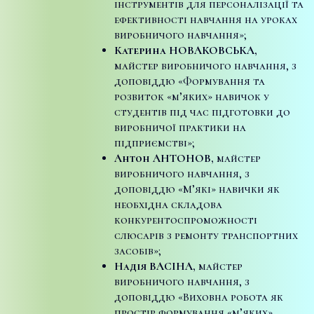
інструментів для персоналізації та
ефективності навчання на уроках
виробничого навчання»;
Катерина НОВАКОВСЬКА,
майстер виробничого навчання, з
доповіддю «Формування та
розвиток «м’яких» навичок у
студентів під час підготовки до
виробничої практики на
підприємстві»;
Антон АНТОНОВ,
майстер
виробничого навчання, з
доповіддю «М’які» навички як
необхідна складова
конкурентоспроможності
слюсарів з ремонту транспортних
засобів»;
Надія ВАСІНА,
майстер
виробничого навчання, з
доповіддю «Виховна робота як
простір формування «м’яких»