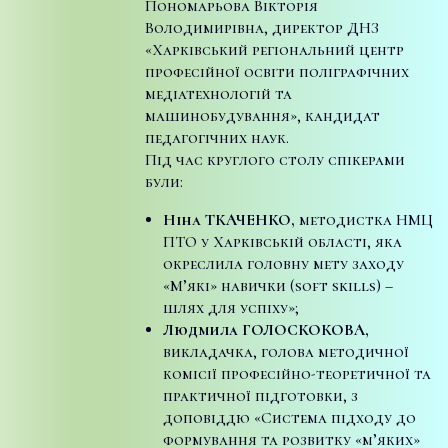
Пономарьова Вікторія
Володимирівна, директор ДНЗ
«Харківський регіональний центр
професійної освіти поліграфічних
медіатехнологій та
машинобудування», кандидат
педагогічних наук.
Під час круглого столу спікерами
були:
Ніна ТКАЧЕНКО,
методистка НМЦ
ПТО у Харківській області, яка
окреслила головну мету заходу
«М’які» навички (soft skills) –
шлях для успіху»;
Людмила ГОЛОСКОКОВА,
викладачка, голова методичної
комісії професійно-теоретичної та
практичної підготовки, з
доповіддю «Система підходу до
формування та розвитку «м’яких»