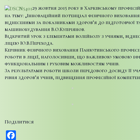
29 жовтня 2015 року в Харківському профес
на тему: „Інноваційний потенціал фізичного виховання 
віднесеними за показниками здоров’я до підготовчої та
машинобудування В.О.Купріянов.
Відкритий урок з елементами волейболу з учнями, відн
ліцею Ю.В.Перехода.
Керівник фізичного виховання Панютинського професійн
роботи в ліцеї, наголосивши, що важливою умовою ефе
функціональним і руховим можливостям учнів.
За результатами роботи школи передового досвіду її 
рівня здоров’я учнів, підвищення професійної компетент
Поділитися
Facebook