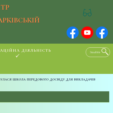
ТР
АРКІВСЬКІЙ
АЦІЙНА ДІЯЛЬНІСТЬ
булася школа передового досвіду для викладачів