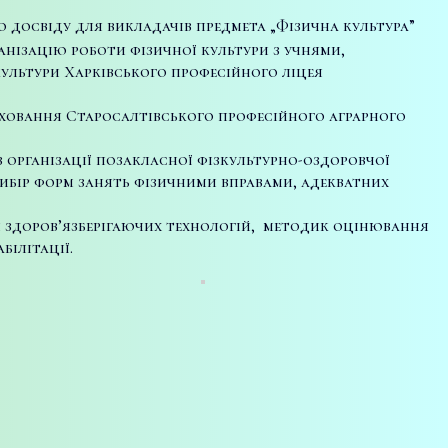
 досвіду для викладачів предмета „Фізична культура”
анізацію роботи фізичної культури з учнями,
культури Харківського професійного ліцея
виховання Старосалтівського професійного аграрного
організації позакласної фізкультурно-оздоровчої
ибір форм занять фізичними вправами, адекватних
я здоров’язберігаючих технологій, методик оцінювання
білітації.