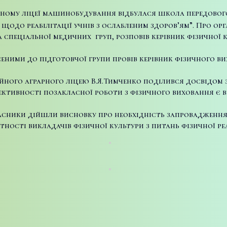
ійному ліцеї машинобудування відбулася школа передового
щодо реабілітації учнів з ослабленим здоров’ям”. Про орг
 спеціальної медичних груп, розповів керівник фізичної 
есеними до підготовчої групи провів керівник фізичного 
ого аграрного ліцею В.Я.Тимченко поділився досвідом з 
ктивності позакласної роботи з фізичного виховання є в
учасники дійшли висновку про необхідність запровадженн
ності викладачів фізичної культури з питань фізичної реа