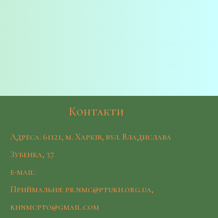
Контакти
Адреса: 61121, м. Харків, вул. Владислава
Зубенка, 37
e-mail:
Приймальня: pr.nmc@ptukh.org.ua,
khnmcpto@gmail.com