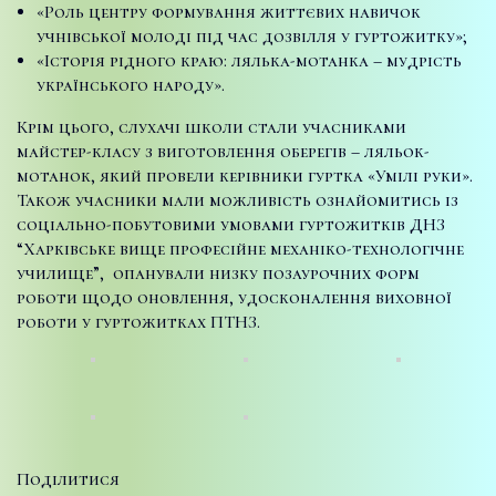
«Роль центру формування життєвих навичок
учнівської молоді під час дозвілля у гуртожитку»;
«Історія рідного краю: лялька-мотанка – мудрість
українського народу».
Крім цього, слухачі школи стали учасниками
майстер-класу з виготовлення оберегів – ляльок-
мотанок, який провели керівники гуртка «Умілі руки».
Також учасники мали можливість ознайомитись із
соціально-побутовими умовами гуртожитків ДНЗ
“Харківське вище професійне механіко-технологічне
училище”, опанували низку позаурочних форм
роботи щодо оновлення, удосконалення виховної
роботи у гуртожитках ПТНЗ.
Поділитися