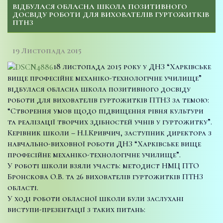
ВІДБУЛАСЯ ОБЛАСНА ШКОЛА ПОЗИТИВНОГО
ДОСВІДУ РОБОТИ ДЛЯ ВИХОВАТЕЛІВ ГУРТОЖИТКІВ
ПТНЗ
19 Листопада 2015
18 листопада 2015 року у ДНЗ “Харківське
вище професійне механіко-технологічне училище”
відбулася обласна школа позитивного досвіду
роботи для вихователів гуртожитків ПТНЗ за темою:
“Створення умов щодо підвищення рівня культури
та реалізації творчих здібностей учнів у гуртожитку”.
Керівник школи – Н.І.Кривчич, заступник директора з
навчально-виховної роботи ДНЗ “Харківське вище
професійне механіко-технологічне училище”.
У роботі школи взяли участь: методист НМЦ ПТО
Бронскова О.В. та 26 вихователів гуртожитків ПТНЗ
області.
У ході роботи обласної школи були заслухані
виступи-презентації з таких питань: