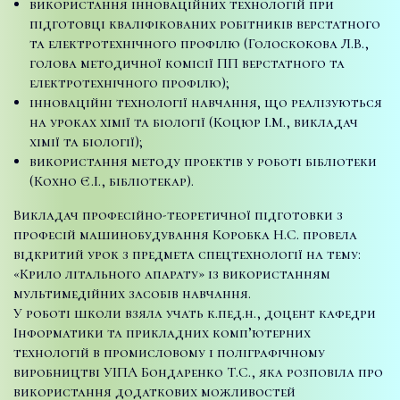
використання інноваційних технологій при
підготовці кваліфікованих робітників верстатного
та електротехнічного профілю (Голоскокова Л.В.,
голова методичної комісії ПП верстатного та
електротехнічного профілю);
інноваційні технології навчання, що реалізуються
на уроках хімії та біології (Коцюр І.М., викладач
хімії та біології);
використання методу проектів у роботі бібліотеки
(Кохно Є.І., бібліотекар).
Викладач професійно-теоретичної підготовки з
професій машинобудування Коробка Н.С. провела
відкритий урок з предмета спецтехнології на тему:
«Крило літального апарату» із використанням
мультимедійних засобів навчання.
У роботі школи взяла учать к.пед.н., доцент кафедри
Інформатики та прикладних комп’ютерних
технологій в промисловому і поліграфічному
виробництві УІПА Бондаренко Т.С., яка розповіла про
використання додаткових можливостей