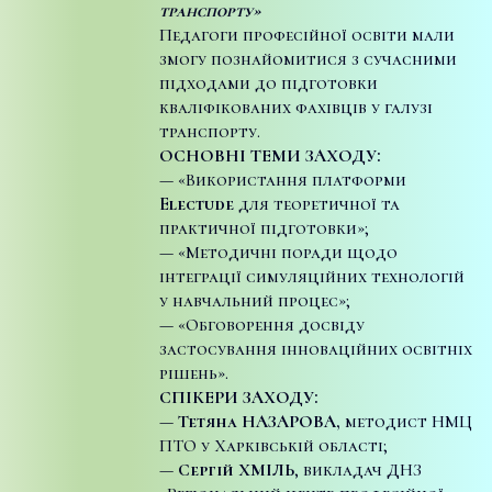
транспорту»
Педагоги професійної освіти мали
змогу познайомитися з сучасними
підходами до підготовки
кваліфікованих фахівців у галузі
транспорту.
ОСНОВНІ ТЕМИ ЗАХОДУ:
— «Використання платформи
Electude
для теоретичної та
практичної підготовки»;
— «Методичні поради щодо
інтеграції симуляційних технологій
у навчальний процес»;
— «Обговорення досвіду
застосування інноваційних освітніх
рішень».
СПІКЕРИ ЗАХОДУ:
—
Тетяна НАЗАРОВА,
методист НМЦ
ПТО у Харківській області;
—
Сергій ХМІЛЬ
, викладач ДНЗ