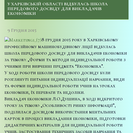
У ХАРКІВСЬКІЙ ОБЛАСТІ ВІДБУЛАСЬ ШКОЛА
ПЕРЕДОВОГО ДОСВІДУ ДЛЯ ВИКЛАДАЧІВ
ЕКОНОМІКИ
9 Грудня 2015
8 грудня 2015 року в Харківському
професійному машинобудівному ліцеї відбулась
школа передового досвіду для викладачів економіки
за темою: „Форми та методи індивідуальної роботи з
учнями при вивченні предмета “Економіка”.
У ході роботи школи передового досвіду були
розглянуті питання індивідуалізації навчання, види
та форми індивідуальної роботи учнів на уроках
економіки, їх переваги та недоліки.
Викладач економіки Л.О.Душина, в ході відкритого
уроку за темою „Особливості ринку інформації”,
поділилася досвідом використання ментальних
карток в процесі викладання економіки, підготовки
дидактичних матеріалів для індивідуальної роботи
учнів, застосування технічних засобів навчання та