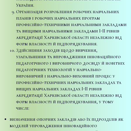
України.
Організація розроблення робочих навчальних
планів і робочих навчальних програм
професійно-технічними навчальними закладами
та вищими навчальними закладами I-II рівнів
акредитації Харківської області незалежно від
форм власності й підпорядкування.
Здійснення заходів щодо вивчення,
узагальнення та впровадження інноваційного
педагогічного і виробничого досвіду й новітніх
педагогічних технологій у навчально-
виробничий і навчально-виховний процес у
професійно-технічних навчальних закладах та
вищих навчальних закладах I-II рівнів
акредитації Харківської області незалежно від
форм власності й підпорядкування, у тому
числі:
визначення опорних закладів або їх підрозділів як
моделей упровадження інноваційного