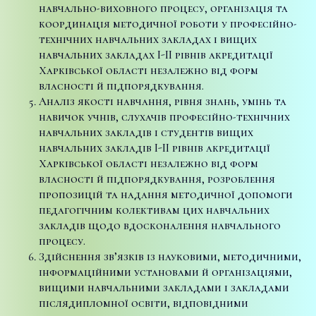
навчально-виховного процесу, організація та
координація методичної роботи у професійно-
технічних навчальних закладах і вищих
навчальних закладах I-II рівнів акредитації
Харківської області незалежно від форм
власності й підпорядкування.
Аналіз якості навчання, рівня знань, умінь та
навичок учнів, слухачів професійно-технічних
навчальних закладів і студентів вищих
навчальних закладів I-II рівнів акредитації
Харківської області незалежно від форм
власності й підпорядкування, розроблення
пропозицій та надання методичної допомоги
педагогічним колективам цих навчальних
закладів щодо вдосконалення навчального
процесу.
Здійснення зв’язків із науковими, методичними,
інформаційними установами й організаціями,
вищими навчальними закладами і закладами
післядипломної освіти, відповідними