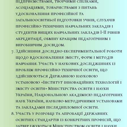
підприємствами, творчими спілками,
асоціаціями, товариствами з питань
удосконалення професійної та
загальноосвітньої підготовки учнів, слухачів
професійно-технічних навчальних закладів і
студентів вищих навчальних закладів I-II рівнів
акредитації, обміну кращим педагогічним і
виробничим досвідом.
Здійснення дослідно-експериментальної роботи
щодо вдосконалення змісту, форм і методів
навчання. Участь у наукових дослідженнях із
проблем професійно-технічної освіти, що
здійснюються Державною науковою
установою «Інститут інноваційних технологій і
змісту освіти» Міністерства освіти і науки
України, Національною академією педагогічних
наук України, науково-методичними установами
та закладами післядипломної освіти.
Участь у розробці та апробації державних
освітніх стандартів із конкретних професій, що
затверджуються Міністерством освіти і науки