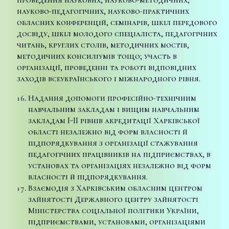
науково-педагогічних, науково-практичних
обласних конференцій, семінарів, шкіл передового
досвіду, шкіл молодого спеціаліста, педагогічних
читань, круглих столів, методичних мостів,
методичних консиліумів тощо; участь в
організації, проведенні та роботі відповідних
заходів всеукраїнського і міжнародного рівня.
Надання допомоги професійно-технічним
навчальним закладам і вищим навчальним
закладам I-II рівнів акредитації Харківської
області незалежно від форм власності й
підпорядкування з організації стажування
педагогічних працівників на підприємствах, в
установах та організаціях незалежно від форм
власності й підпорядкування.
Взаємодія з Харківським обласним центром
зайнятості Державного центру зайнятості
Міністерства соціальної політики України,
підприємствами, установами, організаціями