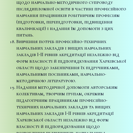
щодо навчально-методичного супроводу
післядипломної освіти в частині професійного
навчання працівників робітничим професіям
(підготовки, перепідготовки, підвищення
кваліфікації) і надання їм допомоги з цих
питань.
Вивчення потреб професійно-технічних
навчальних закладів і вищих навчальних
закладів I-II рівнів акредитації незалежно від
форм власності й підпорядкування Харківської
області щодо забезпечення їх підручниками,
навчальними посібниками, навчально-
методичною літературою.
Надання методичної допомоги авторським
колективам, творчим групам, окремим
педагогічним працівникам професійно-
технічних навчальних закладів та вищих
навчальних закладів I-II рівнів акредитації
Харківської області незалежно від форм
власності й підпорядкування щодо
розроблення підручників, навчальних і