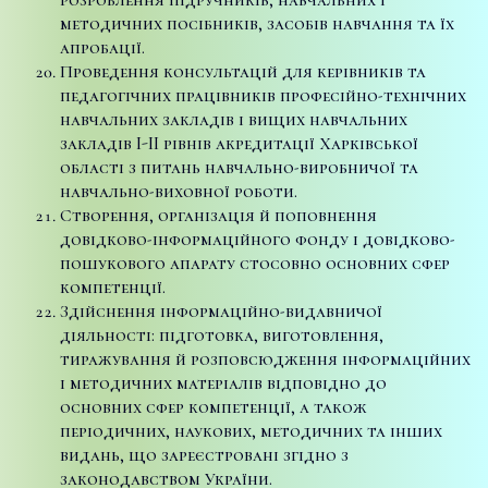
методичних посібників, засобів навчання та їх
апробації.
Проведення консультацій для керівників та
педагогічних працівників професійно-технічних
навчальних закладів і вищих навчальних
закладів I-II рівнів акредитації Харківської
області з питань навчально-виробничої та
навчально-виховної роботи.
Створення, організація й поповнення
довідково-інформаційного фонду і довідково-
пошукового апарату стосовно основних сфер
компетенції.
Здійснення інформаційно-видавничої
діяльності: підготовка, виготовлення,
тиражування й розповсюдження інформаційних
і методичних матеріалів відповідно до
основних сфер компетенції, а також
періодичних, наукових, методичних та інших
видань, що зареєстровані згідно з
законодавством України.