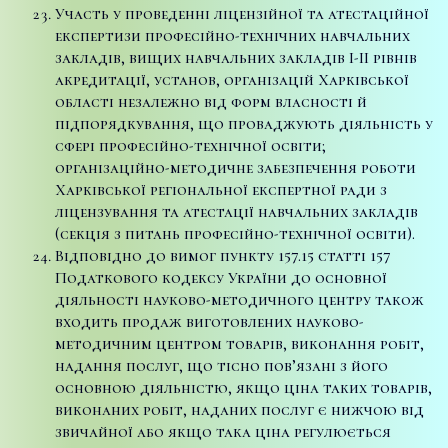
Участь у проведенні ліцензійної та атестаційної
експертизи професійно-технічних навчальних
закладів, вищих навчальних закладів І-ІІ рівнів
акредитації, установ, організацій Харківської
області незалежно від форм власності й
підпорядкування, що проваджують діяльність у
сфері професійно-технічної освіти;
організаційно-методичне забезпечення роботи
Харківської регіональної експертної ради з
ліцензування та атестації навчальних закладів
(секція з питань професійно-технічної освіти).
Відповідно до вимог пункту 157.15 статті 157
Податкового кодексу України до основної
діяльності науково-методичного центру також
входить продаж виготовлених науково-
методичним центром товарів, виконання робіт,
надання послуг, що тісно пов’язані з його
основною діяльністю, якщо ціна таких товарів,
виконаних робіт, наданих послуг є нижчою від
звичайної або якщо така ціна регулюється