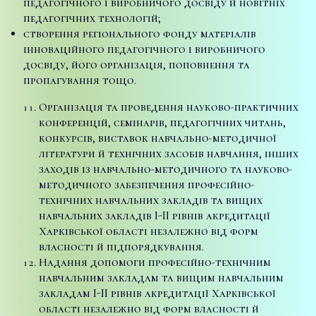
педагогічного і виробничого досвіду й новітніх
педагогічних технологій;
створення регіонального фонду матеріалів
інноваційного педагогічного і виробничого
досвіду, його організація, поповнення та
пропагування тощо.
Організація та проведення науково-практичних
конференцій, семінарів, педагогічних читань,
конкурсів, виставок навчально-методичної
літератури й технічних засобів навчання, інших
заходів із навчально-методичного та науково-
методичного забезпечення професійно-
технічних навчальних закладів та вищих
навчальних закладів I-II рівнів акредитації
Харківської області незалежно від форм
власності й підпорядкування.
Надання допомоги професійно-технічним
навчальним закладам та вищим навчальним
закладам I-II рівнів акредитації Харківської
області незалежно від форм власності й