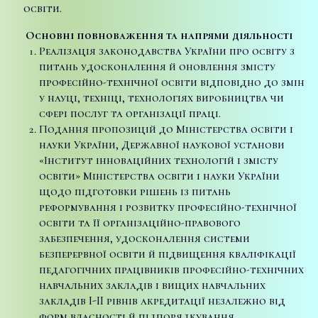
освіти.
Основні повноваження та напрями діяльності
Реалізація законодавства України про освіту з
питань удосконалення й оновлення змісту
професійно-технічної освіти відповідно до змін
у науці, техніці, технологіях виробництва чи
сфері послуг та організації праці.
Подання пропозицій до Міністерства освіти і
науки України, Державної наукової установи
«Інститут інноваційних технологій і змісту
освіти» Міністерства освіти і науки України
щодо підготовки рішень із питань
реформування і розвитку професійно-технічної
освіти та її організаційно-правового
забезпечення, удосконалення системи
безперервної освіти й підвищення кваліфікації
педагогічних працівників професійно-технічних
навчальних закладів і вищих навчальних
закладів I-II рівнів акредитації незалежно від
форм власності й підпорядкування.