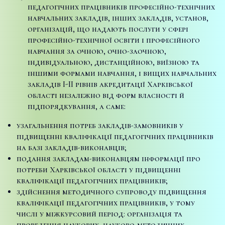
педагогічних працівників професійно-технічних
навчальних закладів, інших закладів, установ,
організацій, що надають послуги у сфері
професійно-технічної освіти і професійного
навчання за очною, очно-заочною,
індивідуальною, дистанційною, виїзною та
іншими формами навчання, і вищих навчальних
закладів I-II рівнів акредитації Харківської
області незалежно від форм власності й
підпорядкування, а саме:
узагальнення потреб закладів-замовників у
підвищенні кваліфікації педагогічних працівників
на базі закладів-виконавців;
подання закладам-виконавцям інформації про
потреби Харківської області у підвищенні
кваліфікації педагогічних працівників;
здійснення методичного супроводу підвищення
кваліфікації педагогічних працівників, у тому
числі у міжкурсовий період: організація та
проведення наукових, науково-методичних,