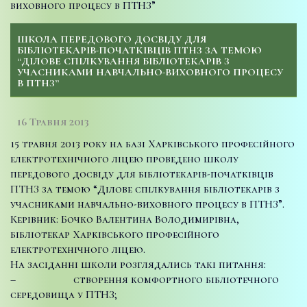
виховного процесу в ПТНЗ”
ШКОЛА ПЕРЕДОВОГО ДОСВІДУ ДЛЯ
БІБЛІОТЕКАРІВ-ПОЧАТКІВЦІВ ПТНЗ ЗА ТЕМОЮ
“ДІЛОВЕ СПІЛКУВАННЯ БІБЛІОТЕКАРІВ З
УЧАСНИКАМИ НАВЧАЛЬНО-ВИХОВНОГО ПРОЦЕСУ
В ПТНЗ”
16 Травня 2013
15 травня 2013 року на базі Харківського професійного
електротехнічного ліцею проведено школу
передового досвіду для бібліотекарів-початківців
ПТНЗ за темою “Ділове спілкування бібліотекарів з
учасниками навчально-виховного процесу в ПТНЗ”.
Керівник: Бочко Валентина Володимирівна,
бібліотекар Харківського професійного
електротехнічного ліцею.
На засіданні школи розглядались такі питання:
– створення комфортного бібліотечного
середовища у ПТНЗ;