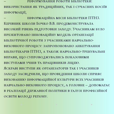
– реформування роботи бібліотеки:
використання як традиційних, так і сучасних носіїв
інформації;
– інформаційна місія бібліотеки ПТНЗ.
Керівник школи Бочко В.В. продемонструвала
високий рівень підготовки заходу. Учасникам було
презентовано інноваційну модель організації
бібліотечної роботи з учасниками навчально-
виховного процесу: запропоновано анкетування
бібліотекарів ПТНЗ, а також навчально-тренувальні
вправи, що супроводжувались показовими
виступами учнів та працівників ліцею.
Яскраві виступи як організаторів так і учасників
заходу засвідчили, що проведення школи сприяє
вихованню інформаційної культури всіх учасників
навчально-виховного процесу, а головне – допомагає
в реалізації державної політики в галузі професійної
освіти молоді регіону.