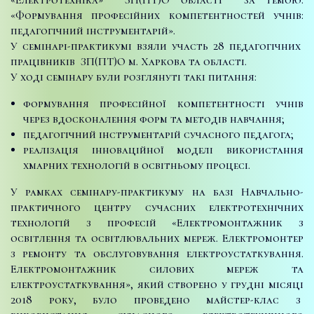
«Формування професійних компетентностей учнів:
педагогічний інструментарій».
У семінарі-практикумі взяли участь 28 педагогічних
працівників ЗП(ПТ)О м. Харкова та області.
У ході семінару були розглянуті такі питання:
формування професійної компетентності учнів
через вдосконалення форм та методів навчання;
педагогічний інструментарій сучасного педагога;
реалізація інноваційної моделі використання
хмарних технологій в освітньому процесі.
У рамках семінару-практикуму на базі Навчально-
практичного центру сучасних електротехнічних
технологій з професій «Електромонтажник з
освітлення та освітлювальних мереж. Електромонтер
з ремонту та обслуговування електроустаткування.
Електромонтажник силових мереж та
електроустаткування», який створено у грудні місяці
2018 року, було проведено майстер-клас з