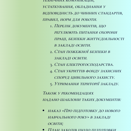
устаткування, обладнання у
відповідність до чинних стандартів,
правил, норм для роботи.
Перелік документів, що
регулюють питання охорони
праці, безпеки життєдіяльності
в закладі освіти.
Стан пожежної безпеки в
закладі освіти.
Стан електрогосподарства.
Стан укриттів фонду захисних
споруд цивільного захисту.
Утримання території закладу
.
Також у рекомендаціях
надано шаблони таких документів:
наказ «Про підготовку до нового
навчального року» в закладі
освіти;
План заходів щодо підготовки