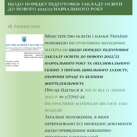
ЩОДО ПОРЯДКУ ПІДГОТОВКИ ЗАКЛАДУ ОСВІТИ
ДО НОВОГО 2022/23 НАВЧАЛЬНОГО РОКУ
18 Липня 2022
Міністерство освіти і науки України
розробило
Інструктивно-методичні
матеріали
щодо порядку підготовки
закладу освіти до нового 2022/23
навчального року та опалювального
сезону
з питань цивільного захисту,
охорони праці та безпеки
життєдіяльності.
Про це йдеться в
листі від 11 липня
2022 р.
№ 1/7707-22.
Інструктивні матеріали містять такі
розділи:
Загальні положення, в яких
перераховано усі необхідні документи
щодо приведення інженерно-
технічних комунікацій,