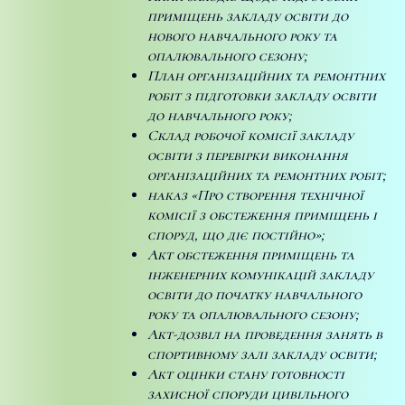
приміщень закладу освіти до
нового навчального року та
опалювального сезону;
План організаційних та ремонтних
робіт з підготовки закладу освіти
до навчального року;
Склад робочої комісії закладу
освіти з перевірки виконання
організаційних та ремонтних робіт;
наказ «Про створення технічної
комісії з обстеження приміщень і
споруд, що діє постійно»;
Акт обстеження приміщень та
інженерних комунікацій закладу
освіти до початку навчального
року та опалювального сезону;
Акт-дозвіл на проведення занять в
спортивному залі закладу освіти;
Акт оцінки стану готовності
захисної споруди цивільного