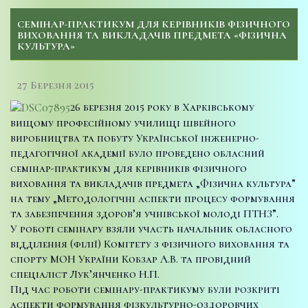
СЕМІНАР-ПРАКТИКУМ ДЛЯ КЕРІВНИКІВ ФІЗИЧНОГО
ВИХОВАННЯ ТА ВИКЛАДАЧІВ ПРЕДМЕТА «ФІЗИЧНА
КУЛЬТУРА»
27 Березня 2015
26 березня 2015 року в Харківському
вищому професійному училищі швейного
виробництва та побуту Української інженерно-
педагогічної академії було проведено обласний
семінар-практикум для керівників фізичного
виховання та викладачів предмета „Фізична культура”
на тему „Методологічні аспекти процесу формування
та забезпечення здоров’я учнівської молоді ПТНЗ”.
У роботі семінару взяли участь начальник обласного
відділення (філії) Комітету з фізичного виховання та
спорту МОН України Кобзар А.В. та провідний
спеціаліст Лук’янченко Н.П.
Під час роботи семінару-практикуму були розкриті
аспекти формування фізкультурно-оздоровчих