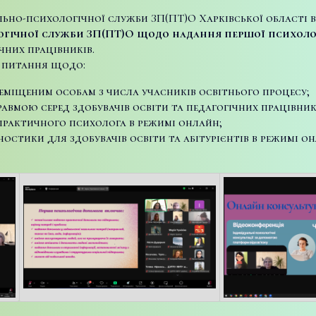
ьно-психологічної служби ЗП(ПТ)О Харківської області від
логічної служби ЗП(ПТ)О щодо надання першої психоло
ічних працівників.
и питання щодо:
міщеним особам з числа учасників освітнього процесу;
равмою серед здобувачів освіти та педагогічних працівник
 практичного психолога в режимі онлайн;
остики для здобувачів освіти та абітурієнтів в режимі он