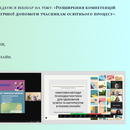
бувся вебінар на тему: «
Розширення компетенцій
гічної допомоги учасникам освітнього процесу
».
ів;
лайн.