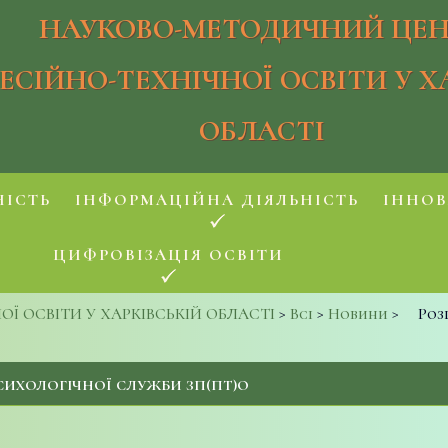
НАУКОВО-МЕТОДИЧНИЙ ЦЕН
ЕСІЙНО-ТЕХНІЧНОЇ ОСВІТИ У Х
ОБЛАСТІ
НІСТЬ
ІНФОРМАЦІЙНА ДІЯЛЬНІСТЬ
ІННОВ
ЦИФРОВІЗАЦІЯ ОСВІТИ
 ОСВІТИ У ХАРКІВСЬКІЙ ОБЛАСТІ
>
Всі
>
Новини
>
Роз
ИХОЛОГІЧНОЇ СЛУЖБИ ЗП(ПТ)О