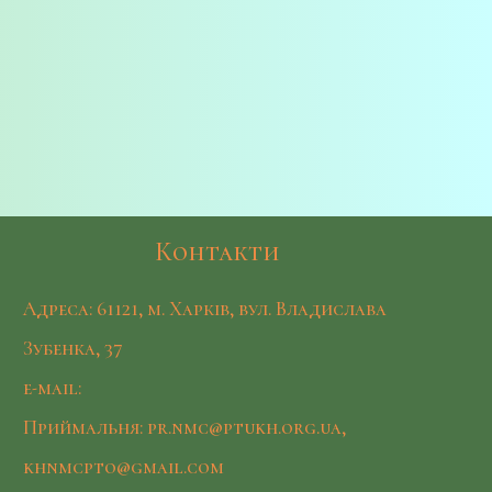
Контакти
Адреса: 61121, м. Харків, вул. Владислава
Зубенка, 37
e-mail:
Приймальня: pr.nmc@ptukh.org.ua,
khnmcpto@gmail.com