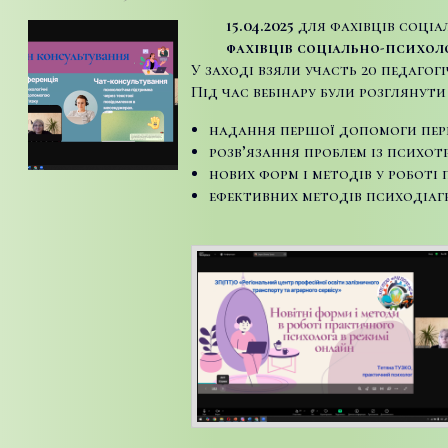
15.04.2025
для фахівців соціал
фахівців соціально-психо
У заході взяли участь 20 педагог
Під час вебінару були розглянут
надання першої допомоги пере
розв’язання проблем із психот
нових форм і методів у роботі
ефективних методів психодіагн