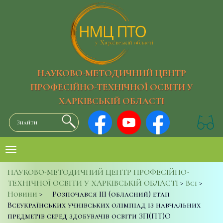
НАУКОВО-МЕТОДИЧНИЙ ЦЕНТР
ПРОФЕСІЙНО-ТЕХНІЧНОЇ ОСВІТИ У
ХАРКІВСЬКІЙ ОБЛАСТІ
НАУКОВО-МЕТОДИЧНИЙ ЦЕНТР ПРОФЕСІЙНО-
ТЕХНІЧНОЇ ОСВІТИ У ХАРКІВСЬКІЙ ОБЛАСТІ
>
Всі
>
Новини
>
Розпочався ІІІ (обласний) етап
Всеукраїнських учнівських олімпіад із навчальних
предметів серед здобувачів освіти ЗП(ПТ)О