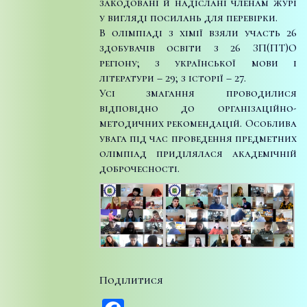
закодовані й надіслані членам журі
у вигляді посилань для перевірки.
В олімпіаді з хімії взяли участь 26
здобувачів освіти з 26 ЗП(ПТ)О
регіону; з української мови і
літератури – 29; з історії – 27.
Усі змагання проводилися
відповідно до організаційно-
методичних рекомендацій. Особлива
увага під час проведення предметних
олімпіад приділялася академічній
доброчесності.
Поділитися