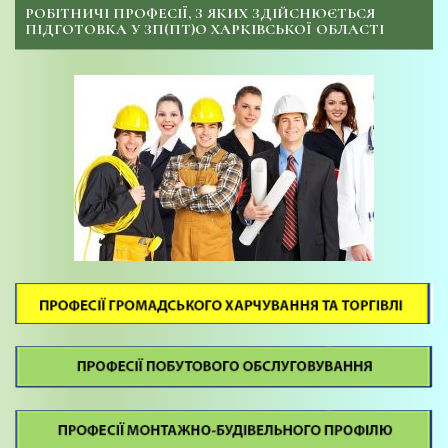
РОБІТНИЧІ ПРОФЕСІЇ, З ЯКИХ ЗДІЙСНЮЄТЬСЯ
ПІДГОТОВКА У ЗП(ПТ)О ХАРКІВСЬКОЇ ОБЛАСТІ