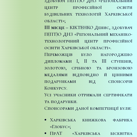
здобувач П(ПТ)О ДНЗ «Регіональний
центр професійної освіти
будівельних технологій Харківської
області»;
III місце –
КІКТЕНКО Денис, здобувач
П(ПТ)О ДНЗ «Регіональний механіко-
технологічний центр професійної
освіти Харківської області».
Переможців було нагороджено
дипломами I, II та III ступенів,
золотою, срібною та бронзовою
медалями відповідно й цінними
подарунками від спонсорів
Конкурсу.
Усі учасники отримали сертифікати
та подарунки.
Спонсорами даної компетенції були:
Харківська книжкова фабрика
«Глобус»;
ПрАТ «Харківська бісквітна