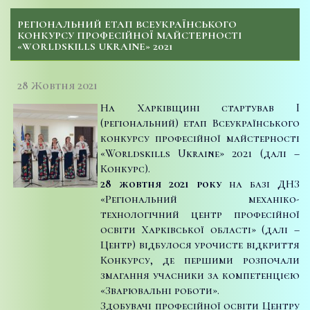
РЕГІОНАЛЬНИЙ ЕТАП ВСЕУКРАЇНСЬКОГО
КОНКУРСУ ПРОФЕСІЙНОЇ МАЙСТЕРНОСТІ
«WORLDSKILLS UKRAINE» 2021
28 Жовтня 2021
На Харківщині стартував I
(регіональний) етап Всеукраїнського
конкурсу професійної майстерності
«Worldskills Ukraine» 2021 (далі –
Конкурс).
28 жовтня 2021 року
на базі ДНЗ
«Регіональний механіко-
технологічний центр професійної
освіти Харківської області» (далі –
Центр) відбулося урочисте відкриття
Конкурсу, де першими розпочали
змагання учасники за компетенцією
«Зварювальні роботи».
Здобувачі професійної освіти Центру