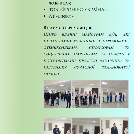
фабрика»;
ТОВ «ФРОНІУС-УКРАЇНА»;
АТ «Ефект».
Вітаємо переможців!
Щиро вдячні майстрам в/н, які
підготували учасників і переможців,
стейкхо́лдерам, спонсорам та
соціальним партнерам за участь у
популяризації професії «Зварник» та
підтримку сучасної талановитої
молоді.