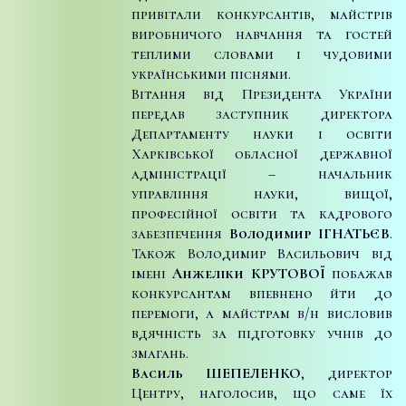
привітали конкурсантів, майстрів
виробничого навчання та гостей
теплими словами і чудовими
українськими піснями.
Вітання від Президента України
передав заступник директора
Департаменту науки і освіти
Харківської обласної державної
адміністрації – начальник
управління науки, вищої,
професійної освіти та кадрового
забезпечення
Володимир ІГНАТЬЄВ
.
Також Володимир Васильович від
імені
Анжеліки
КРУТОВОЇ
побажав
конкурсантам впевнено йти до
перемоги, а майстрам в/н висловив
вдячність за підготовку учнів до
змагань.
Василь ШЕПЕЛЕНКО
, директор
Центру, наголосив, що саме їх