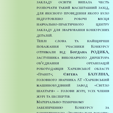
закладу освіти випала честь
розпочати такий масштабний захід,
для якісного проведення якого було
підготовлено робочі місця
навчально-практичного центру
закладу для зварювання конкурсних
деталей.
Теплі слова та найщиріші
побажання учасники Конкурсу
отримали від:
Богдана РОДИКА
,
заступника виконавчого директора
об’єднання організацій
роботодавців Харківської області
«Граніт»;
Євгена БАЗУЛІНА
,
головного зварника АТ «Харківський
машинобудівний завод «Світло
шахтаря» – голови журі; усіх членів
журі та експертів.
Матеріально-технічному
забезпеченню Конкурсу за
компетенцією «Зварювальні роботи»