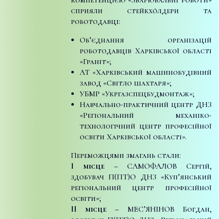
сприяли стейкхо́лдери та
роботодавці:
Об’єднання організацій
роботодавців Харківської області
«Граніт»;
АТ «Харківський машинобудівний
завод «Світло шахтаря»;
УБМР «Укргазспецбудмонтаж»;
Навчально-практичний центр ДНЗ
«Регіональний механіко-
технологічний центр професійної
освіти Харківської області».
Переможцями змагань стали:
I місце –
САМОФАЛОВ Сергій,
здобувач П(ПТ)О ДНЗ «Куп’янський
регіональний центр професійної
освіти»;
II місце –
МЕС’ЯНІНОВ Богдан,