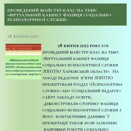
ПРОВЕДЕНИЙ МАЙСТЕР-КЛАС НА ТЕМУ:
«ВІРТУАЛЬНИЙ КАБІНЕТ ФАХІВЦЯ СОЦІАЛЬНО-
ПСИХОЛОГІЧНОЇ СЛУЖБИ»
28 Квітня 2023
28 квітня 2023 року
був
проведений майстер-клас на тему:
«Віртуальний кабінет фахівця
соціально-психологічної служби
ЗП(ПТ)О Харківській області». На
заході педагоги п’яти ЗП(ПТ)О
презентували розділ «Психологічна
служба» або «Соціальний педагог»
сайту закладу освіти,
демонстрували сторінку фахівця
соціально-психологічної служби з
його контактними даними. У
презентації також були зазначені
напрямки роботи соціально-