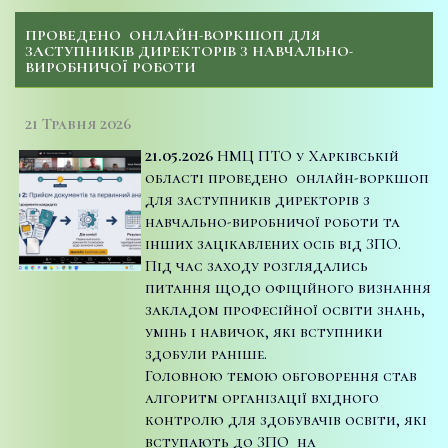
ПРОВЕДЕНО ОНЛАЙН-ВОРКШОП ДЛЯ
ЗАСТУПНИКІВ ДИРЕКТОРІВ З НАВЧАЛЬНО-
ВИРОБНИЧОЇ РОБОТИ
21 Травня 2026
21.05.2026
НМЦ ПТО у Харківській
області проведено онлайн-воркшоп
для заступників директорів з
навчально-виробничої роботи та
інших зацікавлених осіб від ЗПО.
Під час заходу розглядались
питання щодо офіційного визнання
закладом професійної освіти знань,
умінь і навичок, які вступники
здобули раніше.
Головною темою обговорення став
алгоритм організації вхідного
контролю для здобувачів освіти, які
вступають до ЗПО на