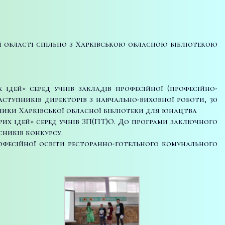
ій області спільно з Харківською обласною бібліотекою
ідей» серед учнів закладів професійної (професійно-
аступників директорів з навчально-виховної роботи, 30
ники Харківської обласної бібліотеки для юнацтва
их ідей» серед учнів ЗП(ПТ)О. До програми заключного
сників конкурсу.
офесійної освіти ресторанно-готельного комунального