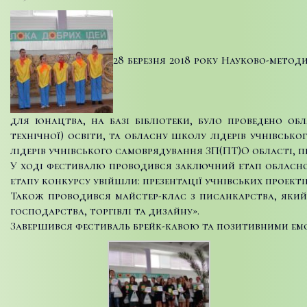
28 березня 2018 року Науково-метод
для юнацтва, на базі бібліотеки, було проведено об
технічної) освіти, та обласну школу лідерів учнівсько
лідерів учнівського самоврядування ЗП(ПТ)О області, 
У ході фестивалю проводився заключний етап обласног
етапу конкурсу увійшли: презентації учнівських проекті
Також проводився майстер-клас з писанкарства, який
господарства, торгівлі та дизайну».
Завершився фестиваль брейк-кавою та позитивними емоц