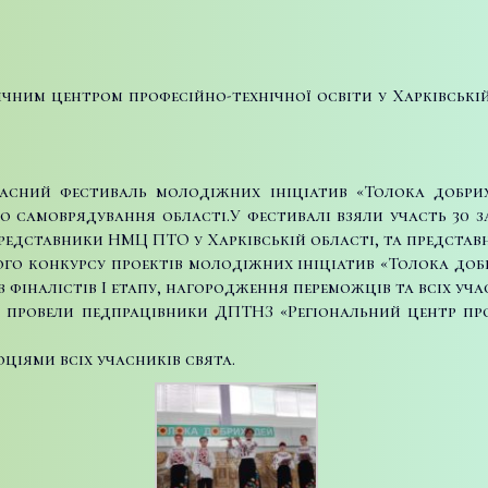
ичним центром професійно-технічної освіти у Харківськ
ласний фестиваль молодіжних ініціатив «Толока добрих 
го самоврядування області.
У фестивалі взяли участь 30 з
представники НМЦ ПТО у Харківській області, та представ
о конкурсу проектів молодіжних ініціатив «Толока добр
в фіналістів І етапу, нагородження переможців та всіх уча
 провели педпрацівники ДПТНЗ «Регіональний центр пр
іями всіх учасників свята.