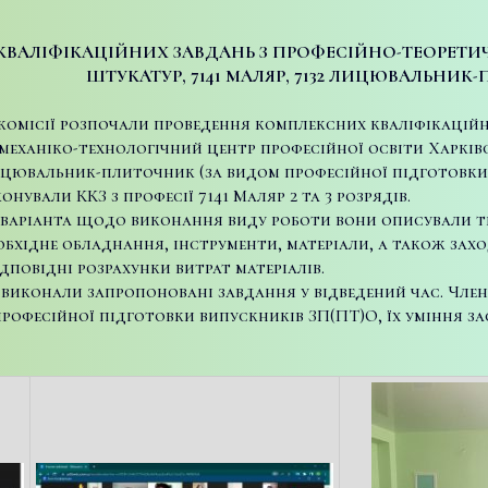
ВАЛІФІКАЦІЙНИХ ЗАВДАНЬ З ПРОФЕСІЙНО-ТЕОРЕТ
ШТУКАТУР,
7141 МАЛЯР, 7132 ЛИЦЮВАЛЬНИК
комісії розпочали проведення комплексних кваліфікаційни
механіко-технологічний центр професійної освіти Харківсь
 Лицювальник-плиточник (за видом професійної підготовки
нували ККЗ з професії 7141 Маляр 2 та 3 розрядів.
варіанта щодо виконання виду роботи вони описували те
бхідне обладнання, інструменти, матеріали, а також захо
дповідні розрахунки витрат матеріалів.
и виконали запропоновані завдання у відведений час. Чле
професійної підготовки випускників ЗП(ПТ)О, їх уміння з