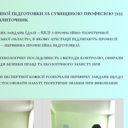
ИЧНОЇ ПІДГОТОВКИ ЗА СУМІЩЕНОЮ ПРОФЕСІЄЮ
7133
-ПЛИТОЧНИК
х завдань (далі – ККЗ) з професійно-теоретичної
кої області», в якому атестації підлягають професії:
 – первинна професійна підготовка).
хнологічну послідовність і методи контролю, обирали
ди безпеки праці та екологічного захисту при
ни експертної комісії розпочали перевірку завдань щодо
астосовувати набуті теоретичні знання при виконанні