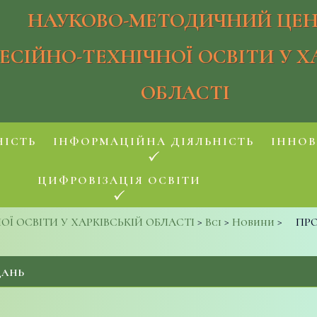
НАУКОВО-МЕТОДИЧНИЙ ЦЕН
ЕСІЙНО-ТЕХНІЧНОЇ ОСВІТИ У Х
ОБЛАСТІ
НІСТЬ
ІНФОРМАЦІЙНА ДІЯЛЬНІСТЬ
ІННОВ
ЦИФРОВІЗАЦІЯ ОСВІТИ
 ОСВІТИ У ХАРКІВСЬКІЙ ОБЛАСТІ
>
Всі
>
Новини
>
ПР
ДАНЬ