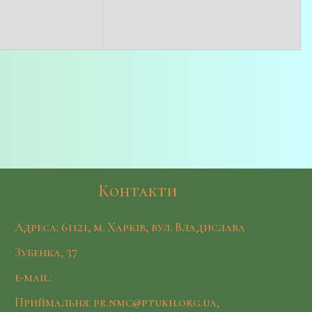
Контакти
Адреса: 61121, м. Харків, вул. Владислава
Зубенка, 37
e-mail:
Приймальня: pr.nmc@ptukh.org.ua,