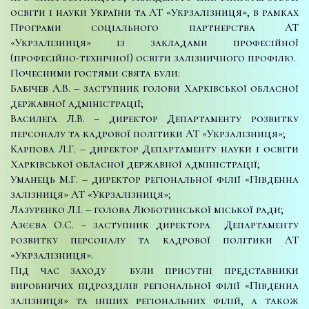
освіти і науки України та АТ «Укрзалізниця», в рамках
Програми соціального партнерства АТ
«Укрзалізниця» із закладами професійної
(професійно-технічної) освіти залізничного профілю.
Почесними гостями свята були:
Бабічев А.В. – заступник голови Харківської обласної
державної адміністрації;
Василега Л.В. – директор Департаменту розвитку
персоналу та кадрової політики АТ «Укрзалізниця»;
Карпова Л.Г. – директор Департаменту науки і освіти
Харківської обласної державної адміністрації;
Уманець М.Г. – директор регіональної філії «Південна
залізниця» АТ «Укрзалізниця»;
Лазуренко Л.І. – голова Люботинської міської ради;
Азєєва О.С. – заступник директора Департаменту
розвитку персоналу та кадрової політики АТ
«Укрзалізниця».
Під час заходу були присутні представники
виробничих підрозділів регіональної філії «Південна
залізниця» та інших регіональних філій, а також