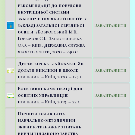
рекомендації до побудови
внутрішньої системи
забезпечення якості освіти у
закладі загальної середньої
Завантажити
освіти.
/Бобровський М.В.,
Горбачов С.І., Заплотинська
О.О. – Київ, Державна служба
якості освіти, 2020 – 240 с.
Директорські лайфхаки. Як
долати виклики в школі:
Завантажити
посібник. – Київ, 2020. – 125 с.
Ефективні комунікації для
освітніх управлінців:
Завантажити
посібник. – Київ, 2019. – 72 с.
Почни з головного:
навчально-методичний
збірник-тренажер з питань
вивчення законодавства