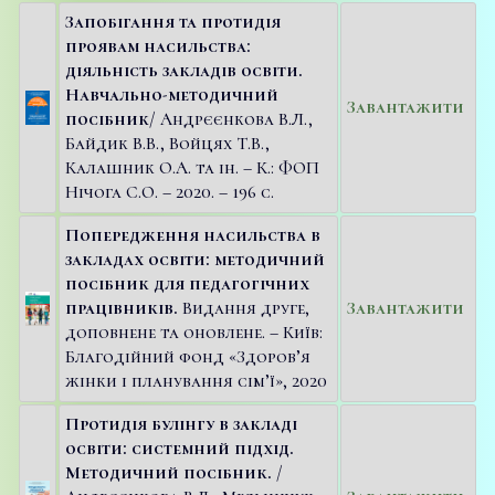
Запобігання та протидія
проявам насильства:
діяльність закладів освіти.
Навчально-методичний
Завантажити
посібник
/ Андрєєнкова В.Л.,
Байдик В.В., Войцях Т.В.,
Калашник О.А. та ін. – К.: ФОП
Нічога С.О. – 2020. – 196 с.
Попередження насильства в
закладах освіти: методичний
посібник для педагогічних
працівників.
Видання друге,
Завантажити
доповнене та оновлене. – Київ:
Благодійний фонд «Здоров’я
жінки і планування сім’ї», 2020
Протидія булінгу в закладі
освіти: системний підхід.
Методичний посібник.
/