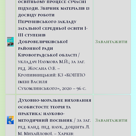
освітньому процесі: сучасні
підходи. Збірник матеріалів із
досвіду роботи
Перчунівського закладу
загальної середньої освіти І-
ІІІ ступенів
Добровеличківської
Завантажити
районної ради
Кіровоградської області
/
укладач Наумова М.Й.; за заг.
ред. Жосана О.Е. –
Кропивницький: КЗ «КОІППО
імені Василя
Сухомлинського», 2020 – 96 с.
Духовно-моральне виховання
особистості: теорія та
практика: науково-
методичний посібник
/ за заг.
Завантажити
ред. канд. пед. наук, доцента Л.
М. Михайлової. – Харків: