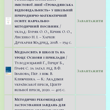
змістової лінії «Громадянська
відповідальність» у шкільній
природничо-математичній
освіті: навчально-
Завантажити
методичний посібник
/
уклад.: Буряк О. О., Кечик О. О.,
Лисенко Н. І. – Харків:
Друкарня Мадрид, 2018. – 194 c.
Медіаосвіта в школі та на
уроці: Основи і приклади
/
Тулодзєцький Ґ., Герціґ Б.,
Ґрафе С. за загал. ред. В.Ф.
Завантажити
Іванова; Пер. з нім. В.
Климченка. — К.: Академія
української преси, Центр
вільної преси, 2020. — 405 с.
Методичні рекомендації
застосування завдань для