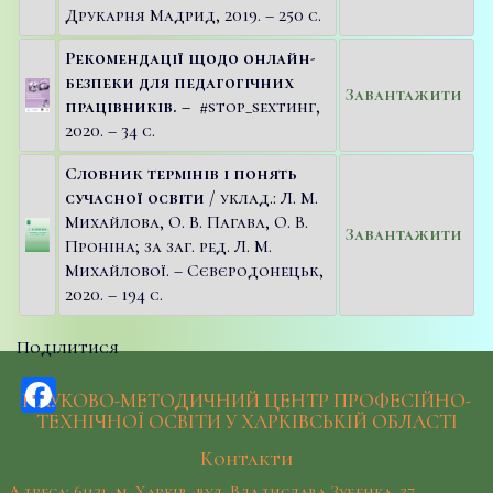
Друкарня Мадрид, 2019. – 250 с.
Рекомендації щодо онлайн-
безпеки для педагогічних
Завантажити
працівників. –
#stop_sexтинг,
2020. – 34 с.
Словник термінів і понять
сучасної освіти
/ уклад.: Л. М.
Михайлова, О. В. Пагава, О. В.
Завантажити
Проніна; за заг. ред. Л. М.
Михайлової. – Сєвєродонецьк,
2020. – 194 с.
Поділитися
Facebook
НАУКОВО-МЕТОДИЧНИЙ ЦЕНТР ПРОФЕСІЙНО-
ТЕХНІЧНОЇ ОСВІТИ У ХАРКІВСЬКІЙ ОБЛАСТІ
Контакти
Адреса: 61121, м. Харків, вул. Владислава Зубенка, 37