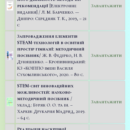
рекомендації
[Електронне
Завантажити
видання] / Л. М. Бабченко. —
Дніпро: Середняк Т. К., 2019, – 21
с
Запровадження елементів
STEAM-технологій в освітній
простір гімназії: методичний
посібник/
Ж. В. Федірко, Н. В.
Завантажити
Дуняшенко. – Кропивницький:
КЗ «КОІППО імені Василя
Сухомлинського», 2020. – 80 с.
STEM-світ інноваційних
можливостей: науково-
методичний посібник
/
Завантажити
уклад.: Буряк О. О. та ін. –
Харків: Друкарня Мадрид, 2019.
– 64 c.
Реалізація наскрізної