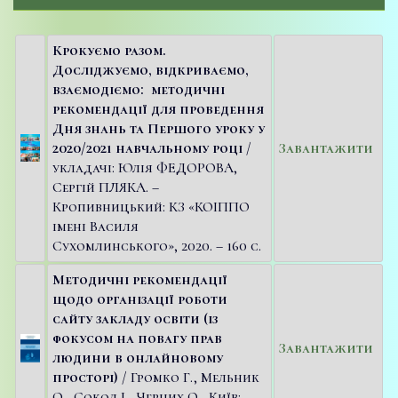
Крокуємо разом.
Досліджуємо, відкриваємо,
взаємодіємо: методичні
рекомендації для проведення
Дня знань та Першого уроку у
2020/2021 навчальному році
/
Завантажити
укладачі: Юлія ФЕДОРОВА,
Сергій ПЛЯКА. –
Кропивницький: КЗ «КОІППО
імені Василя
Сухомлинського», 2020. – 160 с.
Методичні рекомендації
щодо організації роботи
сайту закладу освіти (із
фокусом на повагу прав
Завантажити
людини в онлайновому
просторі)
/ Громко Г., Мельник
О., Сокол І., Черних О., Київ: