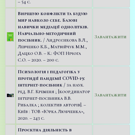
– 54 с.
Вирішую конфлікти та будую
мир навколо себе. Базові
навички медіації однолітків.
Навчально-методичний
Завантажити
посібник.
/ Андрєєнкова В.Л.,
Левченко К.Б., Матвійчук М.М.,
Дацко О.В. – К.: ФОП Нічога
С.О. – 2020. – 200 с.
Психологія і педагогіка у
протидії пандемії COVID-19:
інтернет-посібник /
за наук.
ред. В.Г. Кременя ; [координатор
Завантажити
інтернет-посібника В.В.
Рибалка ; колектив авторів]. –
Київ : ТОВ «Юрка Любченка»,
2020. – 243 с.
Проєктна діяльність в