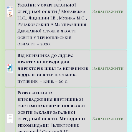
України у сфері загальної
середньої освіти /
Моравська
Завантажити
Н.С., Ящишин І.В., Музика М.С.,
Ручаковський А.М.: управління
Державної служби якості
освіти у Тернопільській
області. – 2020.
Від керівника до лідера:
практичні поради для
директорів шкіл та керівників
Завантажити
відділів освіти:
посібник-
путівник. – Київ. – 60 с.
Розроблення та
впровадження внутрішньої
системи забезпечення якості
освіти закладу загальної
середньої освіти. Методичні
Завантажити
рекомендації
[Електронне
видання] / Осадчий І.Г –