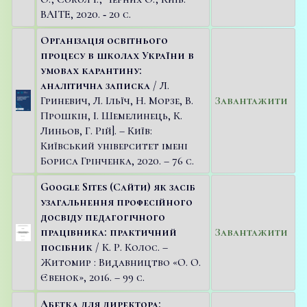
ВАІТЕ, 2020. ‑ 20 с.
Організація освітнього
процесу в школах України в
умовах карантину:
аналітична записка
/ Л.
Гриневич, Л. Ільїч, Н. Морзе, В.
Завантажити
Прошкін, І. Шемелинець, К.
Линьов, Г. Рій]. – Київ:
Київський університет імені
Бориса Грінченка, 2020. – 76 с.
Google Sites (Сайти) як засіб
узагальнення професійного
досвіду педагогічного
працівника: практичний
Завантажити
посібник
/ К. Р. Колос. –
Житомир : Видавництво «О. О.
Євенок», 2016. – 99 с.
Абетка для директора: