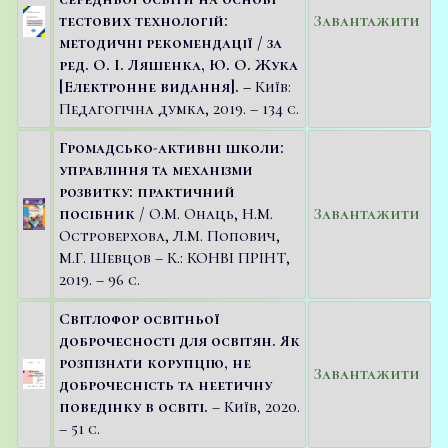
тестових технологій:
Завантажити
методичні рекомендації / за
ред. О. І. Ляшенка, Ю. О. Жука
[Електронне видання]. –
Київ:
Педагогічна думка, 2019. – 134 с.
Громадсько-активні школи:
управління та механізми
розвитку: практичний
посібник
/ О.М. Онаць, Н.М.
Завантажити
Островерхова, Л.М. Попович,
М.Г. Шевцов – К.: КОНВІ ПРІНТ,
2019. – 96 с.
Світлофор освітньої
доброчесності для освітян. Як
розпізнати корупцію, не
Завантажити
доброчесність та неетичну
поведінку в освіті.
– Київ, 2020.
– 51 с.