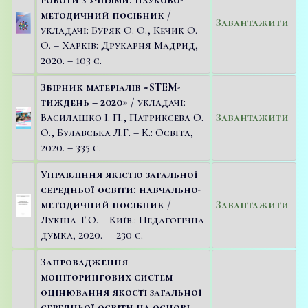
методичний посібник
/
Завантажити
укладачі: Буряк О. О., Кечик О.
О. – Харків: Друкарня Мадрид,
2020. – 103 c.
Збірник матеріалів «STEM-
тиждень – 2020»
/ укладачі:
Василашко І. П., Патрикєева О.
Завантажити
О., Булавська Л.Г. – К.: Освіта,
2020. – 335 с.
Управління якістю загальної
середньої освіти: навчально-
методичний посібник
/
Завантажити
Лукіна Т.О. – Київ.: Педагогічна
думка, 2020. – 230 с.
Запровадження
моніторингових систем
оцінювання якості загальної
середньої освіти на основі