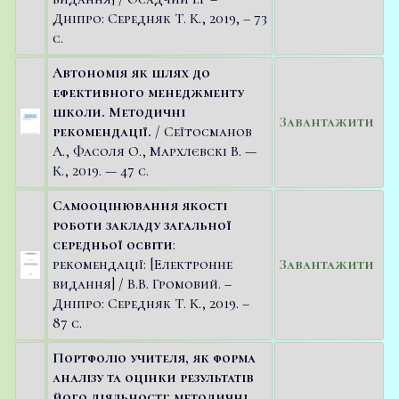
Дніпро: Середняк Т. К., 2019, – 73
с.
Автономія як шлях до
ефективного менеджменту
школи. Методичні
Завантажити
рекомендації.
/ Сеїтосманов
А., Фасоля О., Мархлєвскі В. —
К., 2019. — 47 с.
Самооцінювання якості
роботи закладу загальної
середньої освіти
:
рекомендації: [Електронне
Завантажити
видання] / В.В. Громовий. –
Дніпро: Середняк Т. К., 2019. –
87 с.
Портфоліо учителя, як форма
аналізу та оцінки результатів
його діяльності: методичні