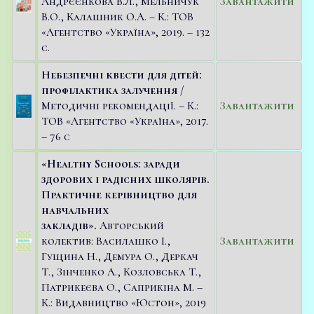
Андрєєнкова В.Л., Мельничук
Завантажити
В.О., Калашник О.А. – К.: ТОВ
«Агентство «Україна», 2019. – 132
с.
Небезпечні квести для дітей:
профілактика залучення
/
Методичні рекомендації. – К.:
Завантажити
ТОВ «Агентство «Україна», 2017.
– 76 с
«Healthy Schools: заради
здорових і радісних школярів.
Практичне керівництво для
навчальних
закладів».
Авторський
колектив: Василашко І.,
Завантажити
Гущина Н., Демура О., Деркач
Т., Зінченко А., Козловська Т.,
Патрикеєва О., Саприкіна М. –
К.: Видавництво «Юстон», 2019