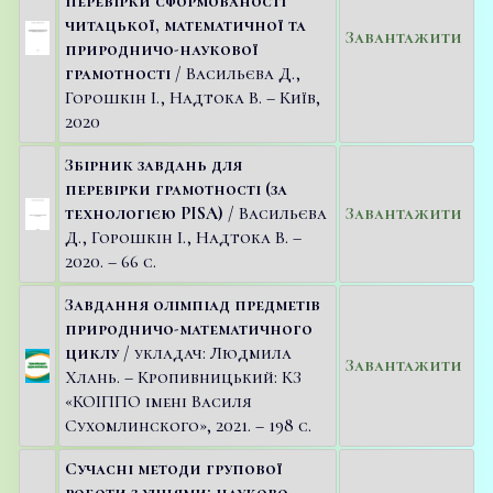
перевірки сформованості
читацької, математичної та
Завантажити
природничо-наукової
грамотності
/ Васильєва Д.,
Горошкін І., Надтока В. – Київ,
2020
Збірник завдань для
перевірки грамотності (за
технологією PISA)
/ Васильєва
Завантажити
Д., Горошкін І., Надтока В. –
2020. – 66 с.
Завдання олімпіад предметів
природничо-математичного
циклу
/ укладач: Людмила
Завантажити
Хлань. – Кропивницький: КЗ
«КОІППО імені Василя
Сухомлинского», 2021. – 198 с.
Сучасні методи групової
роботи з учнями: науково-