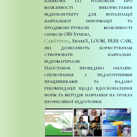
Блінкова І.І.) розповіли про
можливості використання
відеоконтенту для візуалізації
навчальної інформації та
продемонстрували можливості
сервісів OBS Studio,
CamStudio
, ShareX, LOOM, FREE CAM,
які дозволяють користувачам
створювати навчальні
відеоматеріали.
Наостанок проведено онлайн-
спілкування з педагогічними
працівниками та надано
рекомендації щодо вдосконалення
форм та методів навчання на уроках
професійної підготовки.