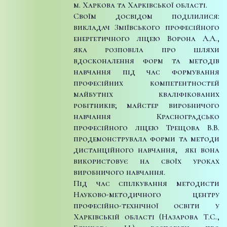
м. Харкова та Харківської області.
Своїм досвідом поділилися:
викладач Зміївського професійного
енергетичного ліцею Ворона А.А.,
яка розповіла про шляхи
вдосконалення форм та методів
навчання під час формування
професійних компетентностей
майбутніх кваліфікованих
робітників; майстер виробничого
навчання Красноградсько
професійного ліцею Трещова В.В.
продемонструвала форми та методи
дистанційного навчання, які вона
використовує на своїх уроках
виробничого навчання.
Під час спілкування методисти
Науково-методичного центру
професійно-технічної освіти у
Харківській області (Назарова Т.С.,