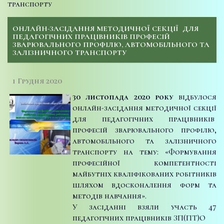
транспорту
ОНЛАЙН-ЗАСІДАННЯ МЕТОДИЧНОЇ СЕКЦІЇ ДЛЯ
ПЕДАГОГІЧНИХ ПРАЦІВНИКІВ ПРОФЕСІЙ
ЗВАРЮВАЛЬНОГО ПРОФІЛЮ, АВТОМОБІЛЬНОГО ТА
ЗАЛІЗНИЧНОГО ТРАНСПОРТУ
1 Грудня 2020
30 листопада 2020 року
відбулося
онлайн-засідання методичної секції
для педагогічних працівників
професій зварювального профілю,
автомобільного та залізничного
транспорту на тему: «Формування
професійної компетентності
майбутніх кваліфікованих робітників
шляхом вдосконалення форм та
методів навчання».
У засіданні взяли участь 47
педагогічних працівників ЗП(ПТ)О