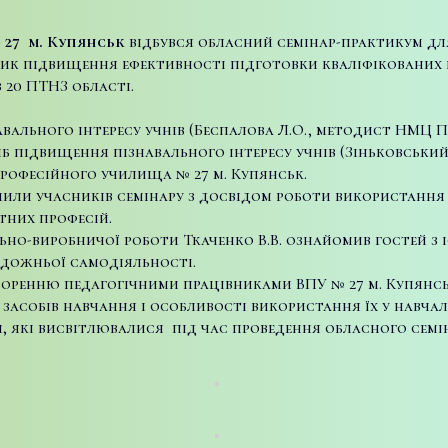
№ 27 м. Купянськ
відбувся обласний семінар-практикум дл
ник підвищення ефективності підготовки кваліфікованих р
з 20 ПТНЗ області.
вального інтересу учнів (Беспалова Л.О., методист НМЦ П
б підвищення пізнавального інтересу учнів (Зіньковський 
рофесійного училища № 27 м. Купянськ.
мили учасників семінару з досвідом роботи використання
тних професій.
ьно-виробничої роботи Ткаченко В.В. ознайомив гостей з 
удожньої самодіяльності.
творенню педагогічними працівниками ВПУ № 27 м. Купян
засобів навчання і особливості використання їх у навчал
 які висвітлювалися під час проведення обласного семін