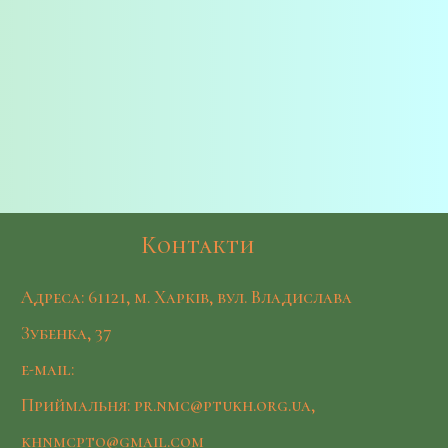
Контакти
Адреса: 61121, м. Харків, вул. Владислава
Зубенка, 37
e-mail:
Приймальня: pr.nmc@ptukh.org.ua,
khnmcpto@gmail.com