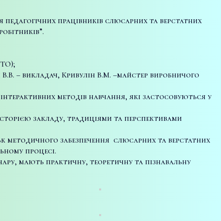
я педагогічних працівників слюсарних та верстатних
обітників”.
ТО);
В.В. – викладач, Кривулін В.М. –майстер виробничого
 інтерактивних методів навчання, які застосовуються у
історією закладу, традиціями та перспективами
ськ методичного забезпечення слюсарних та верстатних
ьному процесі.
ару, мають практичну, теоретичну та пізнавальну