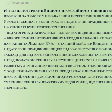
17 Травня 2013
16 травня 2013 року в Вищому професійному училищі 
професій за темою: “Пізнавальний інтерес учнів як чин
У роботі семінару взяли участь педагогічні працівники 
На семінарі були розглянуті питання:
– педагогічна діагностика – запорука підвищення пізна
– використання інтерактивних методів навчання як засі
навчання та Лежнюк Ю.А. – старший майстер Вищого п
Педагогічні працівники ліцею під час виступів ознайо
закладі для підготовки робітників слюсарних та верста
Перед початком семінару заступник директора з навчал
розвитку, а учні ліцею привітали виступом учасників х
У ході семінару значна увага приділялася питанням: с
професій, обміну досвідом щодо розробки електронних 
Учасники семінару-практикуму відзначили, що питання,
значущість.