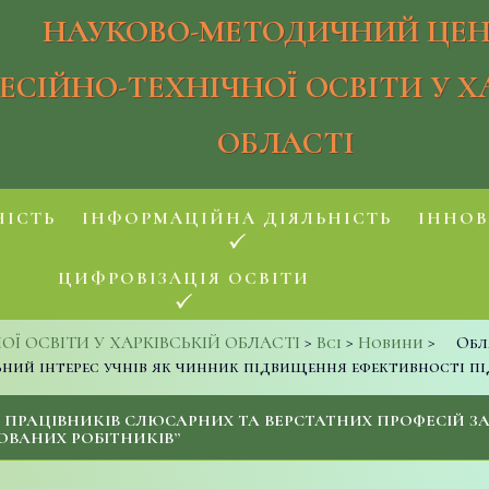
НАУКОВО-МЕТОДИЧНИЙ ЦЕН
ЕСІЙНО-ТЕХНІЧНОЇ ОСВІТИ У Х
ОБЛАСТІ
НІСТЬ
ІНФОРМАЦІЙНА ДІЯЛЬНІСТЬ
ІННОВ
ЦИФРОВІЗАЦІЯ ОСВІТИ
 ОСВІТИ У ХАРКІВСЬКІЙ ОБЛАСТІ
>
Всі
>
Новини
>
Обл
ьний інтерес учнів як чинник підвищення ефективності пі
ПРАЦІВНИКІВ СЛЮСАРНИХ ТА ВЕРСТАТНИХ ПРОФЕСІЙ ЗА 
ОВАНИХ РОБІТНИКІВ”